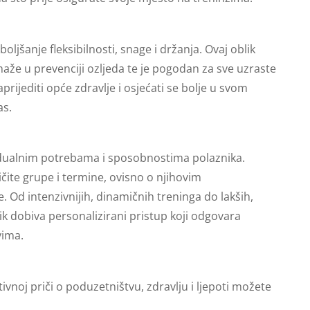
oljšanje fleksibilnosti, snage i držanja. Ovaj oblik
aže u prevenciji ozljeda te je pogodan za sve uzraste
aprijediti opće zdravlje i osjećati se bolje u svom
as.
idualnim potrebama i sposobnostima polaznika.
ičite grupe i termine, ovisno o njihovim
e. Od intenzivnijih, dinamičnih treninga do lakših,
nik dobiva personalizirani pristup koji odgovara
vima.
itivnoj priči o poduzetništvu, zdravlju i ljepoti možete