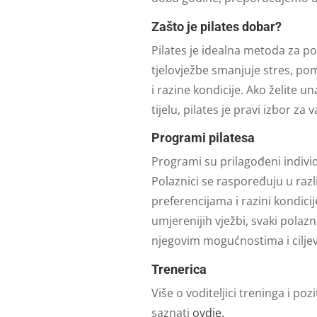
Zašto je pilates dobar?
Pilates je idealna metoda za pob
tjelovježbe smanjuje stres, pom
i razine kondicije. Ako želite un
tijelu, pilates je pravi izbor za v
Programi pilatesa
Programi su prilagođeni indiv
Polaznici se raspoređuju u razl
preferencijama i razini kondicij
umjerenijih vježbi, svaki polaz
njegovim mogućnostima i cilje
Trenerica
Više o voditeljici treninga i poz
saznati
ovdje.