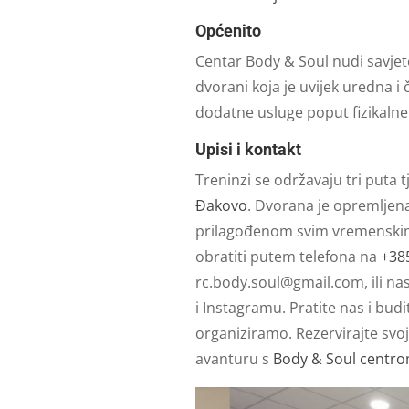
Općenito
Centar Body & Soul nudi savjete
dvorani koja je uvijek uredna i
dodatne usluge poput fizikalne
Upisi i kontakt
Treninzi se održavaju tri puta 
Đakovo
. Dvorana je opremljena
prilagođenom svim vremenskim u
obratiti putem telefona na
+38
rc.body.soul@gmail.com
, ili 
i Instagramu. Pratite nas i bud
organiziramo. Rezervirajte svoj
avanturu s
Body & Soul centr