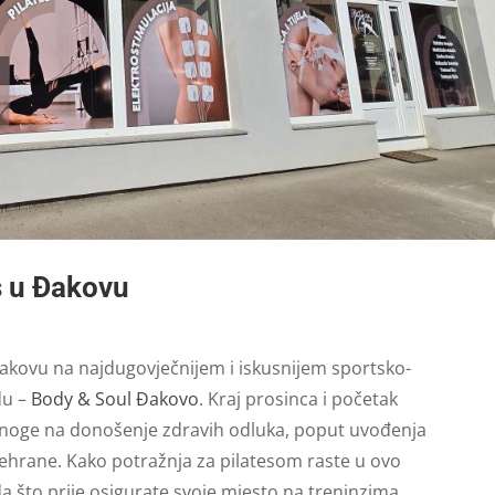
es u Đakovu
 Đakovu na najdugovječnijem i iskusnijem sportsko-
du –
Body & Soul Đakovo
. Kraj prosinca i početak
 mnoge na donošenje zdravih odluka, poput uvođenja
rehrane. Kako potražnja za pilatesom raste u ovo
što prije osigurate svoje mjesto na treninzima.