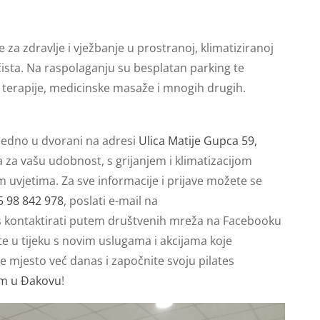
 za zdravlje i vježbanje u prostranoj, klimatiziranoj
 čista. Na raspolaganju su besplatan parking te
 terapije, medicinske masaže i mnogih drugih.
tjedno u dvorani na adresi
Ulica Matije Gupca 59,
 za vašu udobnost, s grijanjem i klimatizacijom
vjetima. Za sve informacije i prijave možete se
5 98 842 978
, poslati e-mail na
nas kontaktirati putem društvenih mreža na Facebooku
ite u tijeku s novim uslugama i akcijama koje
e mjesto već danas i započnite svoju pilates
om u Đakovu
!