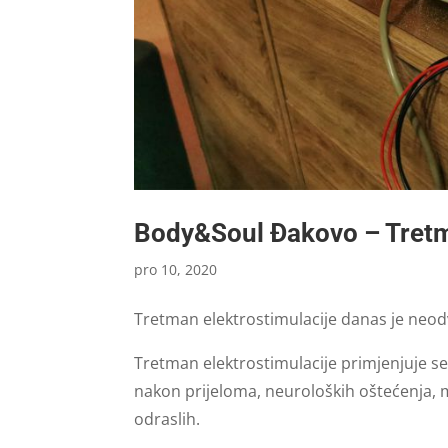
Body&Soul Đakovo – Tretm
pro 10, 2020
Tretman elektrostimulacije danas je neodv
Tretman elektrostimulacije primjenjuje se 
nakon prijeloma, neuroloških oštećenja, m
odraslih.