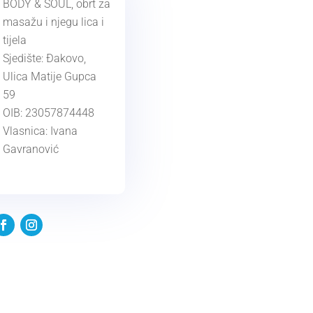
BODY & SOUL, obrt za
masažu i njegu lica i
tijela
Sjedište: Đakovo,
Ulica Matije Gupca
59
OIB: 23057874448
Vlasnica: Ivana
Gavranović
KONTAKT