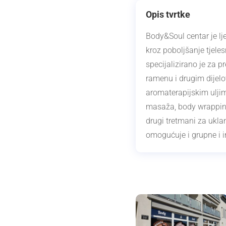
Opis tvrtke
Body&Soul centar je lje
kroz poboljšanje tjele
specijalizirano je za p
ramenu i drugim dijelov
aromaterapijskim uljim
masaža, body wrapping,
drugi tretmani za uklan
omogućuje i grupne i i