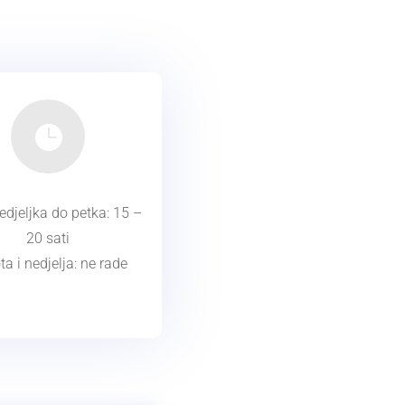

djeljka do petka: 15 –
20 sati
a i nedjelja: ne rade
ja i blagdani: ne rade