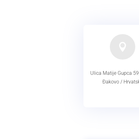

Ulica Matije Gupca 59
Đakovo / Hrvats
ADRESA