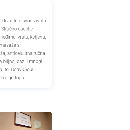
ti kvalitetu svog života
 Stručno osoblje
 leđima, vratu, koljenu,
e masaže s
a, anticelulitna ručna
 biljnoj bazi i mnogi
la itd. Body&Soul
š mnogo toga.