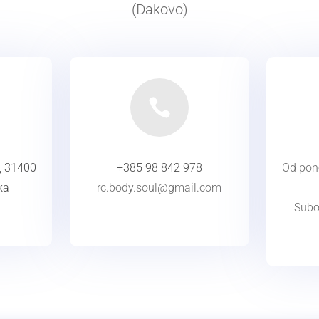
(Đakovo)

, 31400
+385 98 842 978
Od pone
ka
rc.body.soul@gmail.com
KONTAKT
Subot
Nedjel