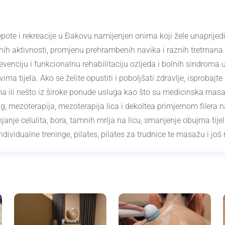
pote i rekreacije u Đakovu namijenjen onima koji žele unaprijedi
snih aktivnosti, promjenu prehrambenih navika i raznih tretmana.
revenciju i funkcionalnu rehabilitaciju ozljeda i bolnih sindroma u
ima tijela. Ako se želite opustiti i poboljšati zdravlje, isprobajt
a ili nešto iz široke ponude usluga kao što su medicinska masaž
 mezoterapija, mezoterapija lica i dekoltea primjernom filera na
janje celulita, bora, tamnih mrlja na licu, smanjenje obujma tije
ndividualne treninge, pilates, pilates za trudnice te masažu i jo