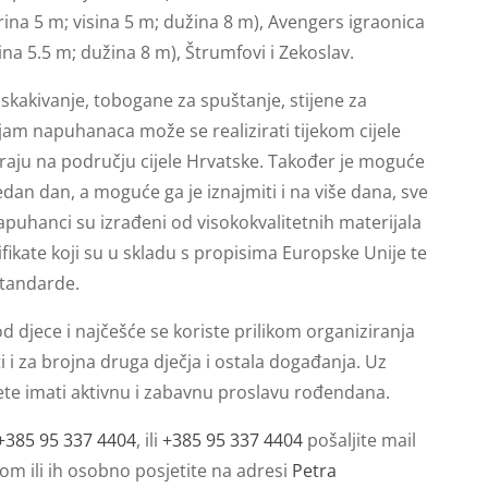
ina 5 m; visina 5 m; dužina 8 m), Avengers igraonica
ina 5.5 m; dužina 8 m), Štrumfovi i Zekoslav.
kakivanje, tobogane za spuštanje, stijene za
jam napuhanaca može se realizirati tijekom cijele
iraju na području cijele Hrvatske. Također je moguće
an dan, a moguće ga je iznajmiti i na više dana, sve
apuhanci su izrađeni od visokokvalitetnih materijala
fikate koji su u skladu s propisima Europske Unije te
standarde.
 djece i najčešće se koriste prilikom organiziranja
i i za brojna druga dječja i ostala događanja. Uz
ete imati aktivnu i zabavnu proslavu rođendana.
+385
95 337 4404
, ili
+385 95 337 4404
pošaljite mail
com
ili ih osobno posjetite na adresi
Petra