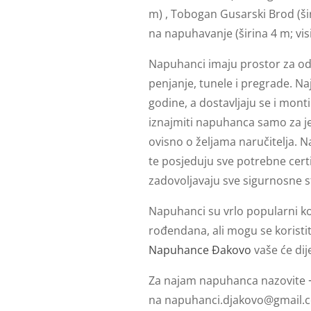
m) , Tobogan Gusarski Brod (šir
na napuhavanje (širina 4 m; vis
Napuhanci imaju prostor za ods
penjanje, tunele i pregrade. Na
godine, a dostavljaju se i mont
iznajmiti napuhanca samo za jed
ovisno o željama naručitelja. N
te posjeduju sve potrebne certi
zadovoljavaju sve sigurnosne 
Napuhanci su vrlo popularni kod
rođendana, ali mogu se koristit
Napuhance Đakovo
vaše će dij
Za najam napuhanca nazovite
na
napuhanci.djakovo@gmail.