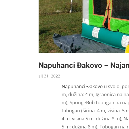
Napuhanci Đakovo – Naja
sij 31, 2022
Napuhanci Đakovo
u svojoj po
m, dužina: 4 m, Igraonica na na
m), SpongeBob tobogan na napuh
tobogan (širina: 4 m, visina: 5
4 m; visina 5 m; dužina 8 m), 
5 m; dužina 8 m), Tobogan na n