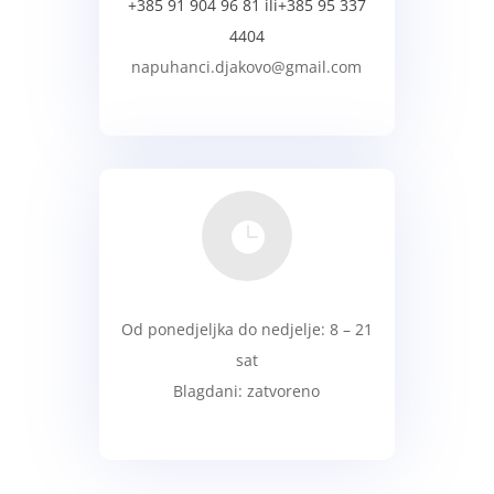
+385 91 904 96 81 ili
+385 95 337
4404
napuhanci.djakovo@gmail.com
KONTAKT

Od ponedjeljka do nedjelje: 8 – 21
sat
Blagdani: zatvoreno
Radno vrijeme