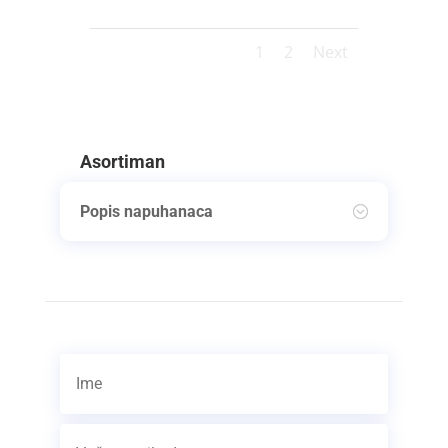
1
2
Next
Asortiman
Popis napuhanaca