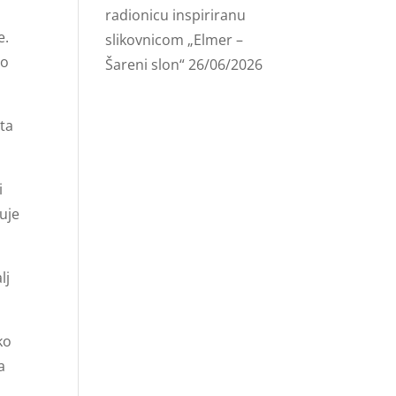
radionicu inspiriranu
e.
slikovnicom „Elmer –
vo
Šareni slon“
26/06/2026
sta
i
uje
lj
ko
a