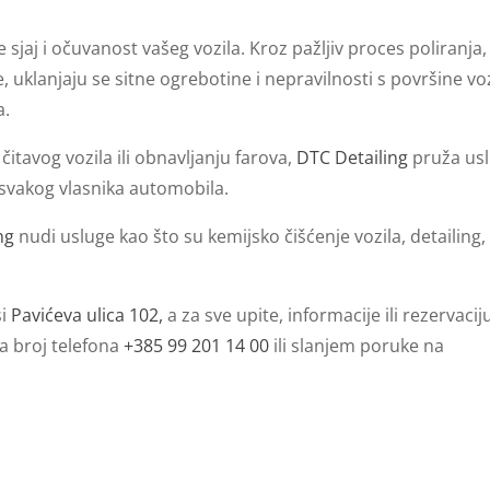
sjaj i očuvanost vašeg vozila. Kroz pažljiv proces poliranja,
 uklanjaju se sitne ogrebotine i nepravilnosti s površine voz
a.
 čitavog vozila ili obnavljanju farova,
DTC Detailing
pruža us
i svakog vlasnika automobila.
ng
nudi usluge kao što su kemijsko čišćenje vozila, detailing,
si
Pavićeva ulica 102,
a za sve upite, informacije ili rezervacij
a broj telefona
+385 99 201 14 00
ili slanjem poruke na