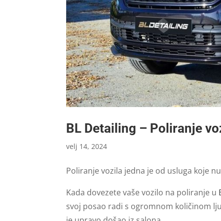
BL Detailing – Poliranje v
velj 14, 2024
Poliranje vozila jedna je od usluga koje n
Kada dovezete vaše vozilo na poliranje u
svoj posao radi s ogromnom količinom ljub
je upravo došao iz salona.