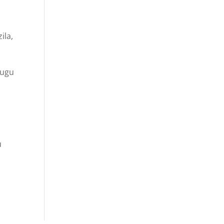
ila,
lugu
u