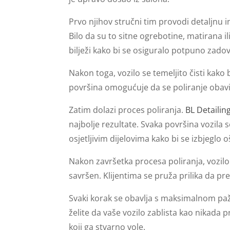
Prvo njihov stručni tim provodi detaljnu in
Bilo da su to sitne ogrebotine, matirana ili 
bilježi kako bi se osiguralo potpuno zadovo
Nakon toga, vozilo se temeljito čisti kako b
površina omogućuje da se poliranje obavi e
Zatim dolazi proces poliranja.
BL Detailin
najbolje rezultate. Svaka površina vozila
osjetljivim dijelovima kako bi se izbjeglo 
Nakon završetka procesa poliranja, vozilo 
savršen. Klijentima se pruža prilika da pre
Svaki korak se obavlja s maksimalnom paž
želite da vaše vozilo zablista kao nikada p
koji ga stvarno vole.