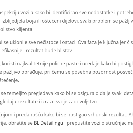
spekciju vozila kako bi identificirao sve nedostatke i potreb
izblijedjela boja ili oštećeni dijelovi, svaki problem se pažlji
ljstvo klijenta.
i se uklonile sve nečistoće i ostaci. Ova faza je ključna jer či
fikasnije i rezultat bude blistav.
g
koristi najkvalitetnije polirne paste i uređaje kako bi postigl
 se pažljivo obrađuje, pri čemu se posebna pozornost posveć
oštećenje.
se temeljito pregledava kako bi se osiguralo da je svaki deta
gledaju rezultate i izraze svoje zadovoljstvo.
njom i predanošću kako bi se postigao vrhunski rezultat. A
rije, obratite se
BL Detailingu
i prepustite vozilo stručnjacim