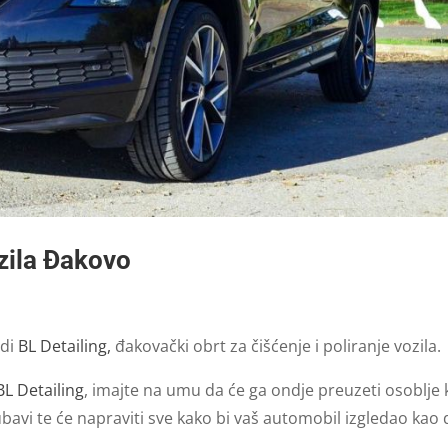
ozila Đakovo
udi
BL Detailing,
đakovački obrt za čišćenje i poliranje vozila.
BL Detailing
, imajte na umu da će ga ondje preuzeti osoblje 
avi te će napraviti sve kako bi vaš automobil izgledao kao 