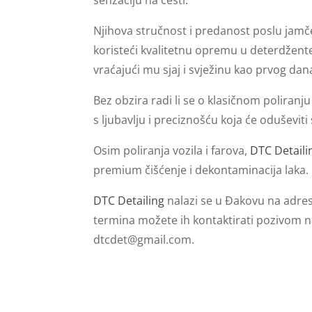
senzaciju na cesti.
Njihova stručnost i predanost poslu jamče 
koristeći kvalitetnu opremu u deterdžente,
vraćajući mu sjaj i svježinu kao prvog dan
Bez obzira radi li se o klasičnom poliranju
s ljubavlju i preciznošću koja će oduševit
Osim poliranja vozila i farova,
DTC Detaili
premium čišćenje i dekontaminacija laka.
DTC Detailing
nalazi se u Đakovu na adre
termina možete ih kontaktirati pozivom n
dtcdet@gmail.com
.