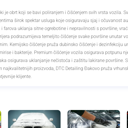
 je obrt koji se bavi poliranjem i čišćenjem svih vrsta vozila. S
ijentima širok spektar usluga koje osiguravaju sjaj i očuvanost 
i farova uklanja sitne ogrebotine i nepravilnosti s površine, vraća
erijera podrazumijeva temeljito čišćenje svake površine unutar voz
dnim. Kemijsko čišćenje pruža dubinsko čišćenje i dezinfekciju un
irise i bakterije. Premium čišćenje vozila osigurava potpunu nje
ka osigurava uklanjanje nečistoća i zaštitu lakirane površine. 
m najkvalitetnijih proizvoda, DTC Detailing Đakovo pruža vrhuns
tjevnije klijente.