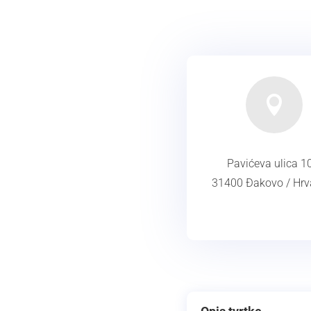

Pavićeva ulica 1
31400 Đakovo / Hrv
ADRESA