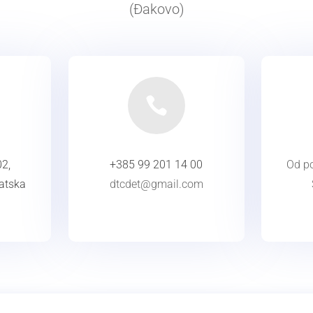
(Đakovo)

02,
+385 99 201 14 00
Od po
atska
dtcdet@gmail.com
KONTAKT