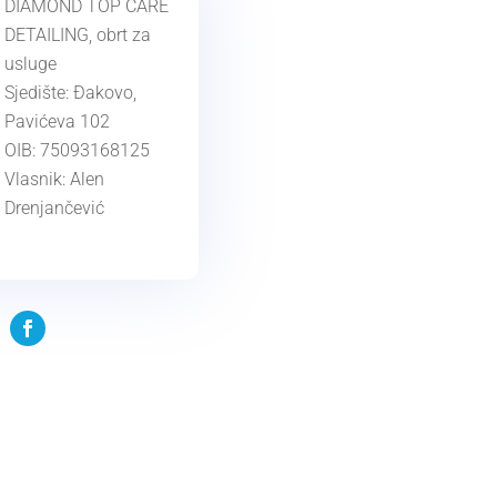
DIAMOND TOP CARE
DETAILING, obrt za
usluge
Sjedište: Đakovo,
Pavićeva 102
OIB: 75093168125
Vlasnik: Alen
Drenjančević
KONTAKT