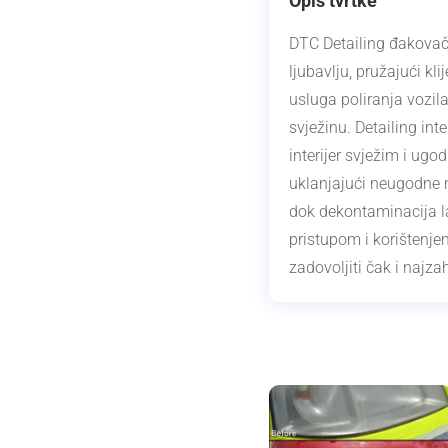
Opis tvrtke
DTC Detailing đakovački
ljubavlju, pružajući kl
usluga poliranja vozila 
svježinu. Detailing int
interijer svježim i ugo
uklanjajući neugodne m
dok dekontaminacija la
pristupom i korištenje
zadovoljiti čak i najzah