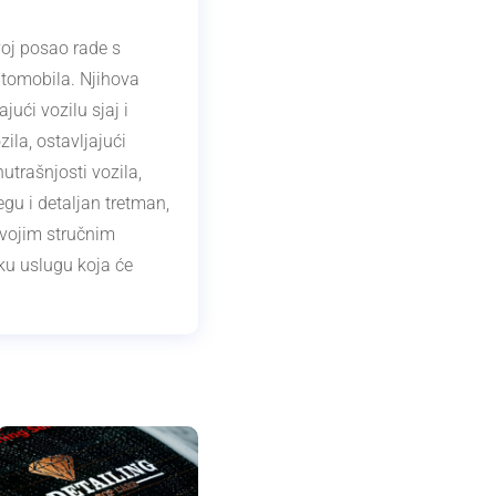
voj posao rade s
automobila. Njihova
jući vozilu sjaj i
ila, ostavljajući
utrašnjosti vozila,
gu i detaljan tretman,
Svojim stručnim
ku uslugu koja će