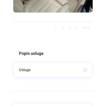
1
2
3
4
Next
Popis usluga
Usluge