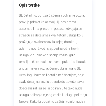
Opis tvrtke
BL Detailing, obrt za čišćenje i poliranje vozila,
pravi je primjer kako svoju ljubav prema
automobilima pretvoriti posao. Izdvajaju se
strašću za detaljima i kvalitetom usluge koju
pružaju, a svakom vozilu kojeg dotaknu,
udahnu novi život i sjaj. Jedna od njihovih
usluga je dubinsko čišćenje vozila, gdje
temeljito čiste svaku skrivenu pukotinu i kutak
unutar i izvan vozila. Osim dubinskog, u BL
Detailingu bave se i detaljnim čišćenjem, gdje
svaki detalj na vozilu dovode do savršenstva.
Specijalizirali su se i u poliranju te tako nude
uslugu poliranja cijelog vozila i uslugu poliranja
farova. Kako bi dodatno zaštitili vozilo, nude i