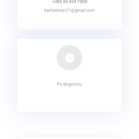
+385 99 434 7909
karlosimon27@gmail.com
KONTAKT

Po dogovoru
radno
vrijeme