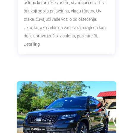
uslugu keramičke zaštite, stvarajući nevidljivi
štit koji odbija prljavštinu, vlagu i štetne UV
zrake, čuvajući vaše vozilo od oštećenja.
Ukratko, ako želite da vaše vozilo izgleda kao
da je upravo izašlo iz salona, posjetite BL
Detailing.