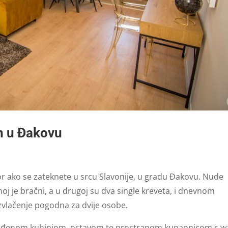
n u Đakovu
r ako se zateknete u srcu Slavonije, u gradu Đakovu. Nude
noj je bračni, a u drugoj su dva single kreveta, i dnevnom
zvlačenje pogodna za dvije osobe.
eđenom kuhinjom, ostavom te prostranom kupaonicom s w