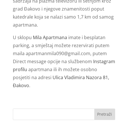
sadržaja na plazma televizoru ili šetnjom kroz
grad Đakovo i njegove znamenitosti poput
katedrale koja se nalazi samo 1,7 km od samog
apartmana.
U sklopu
Mila Apartmana
imate i besplatan
parking, a smještaj možete rezervirati putem
maila
apartmanmila090@gmail.com
, putem
Direct message opcije na službenom
Instagram
profilu
apartmana ili ih možete osobno
posjetiti na adresi
Ulica Vladimira Nazora 81,
Đakovo
.