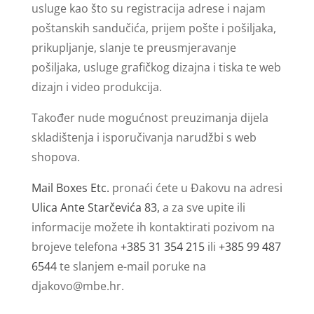
usluge kao što su registracija adrese i najam
poštanskih sandučića, prijem pošte i pošiljaka,
prikupljanje, slanje te preusmjeravanje
pošiljaka, usluge grafičkog dizajna i tiska te web
dizajn i video produkcija.
Također nude mogućnost preuzimanja dijela
skladištenja i isporučivanja narudžbi s web
shopova.
Mail Boxes Etc.
pronaći ćete u Đakovu na adresi
Ulica Ante Starčevića 83,
a za sve upite ili
informacije možete ih kontaktirati pozivom na
brojeve telefona
+385 31 354 215
ili
+385 99 487
6544
te slanjem e-mail poruke na
djakovo@mbe.hr
.