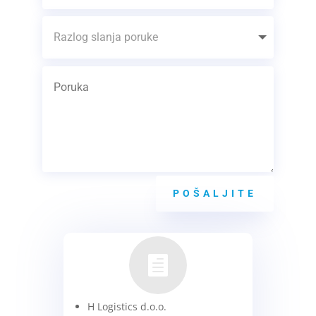
POŠALJITE

H Logistics d.o.o.