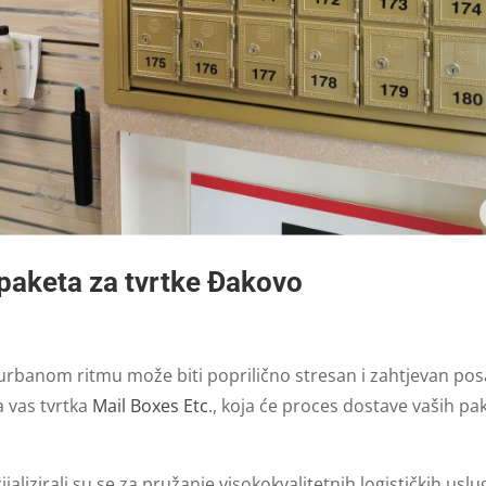
 paketa za tvrtke Đakovo
rbanom ritmu može biti poprilično stresan i zahtjevan pos
a vas tvrtka
Mail Boxes Etc
., koja će proces dostave vaših pa
ijalizirali su se za pružanje visokokvalitetnih logističkih uslu