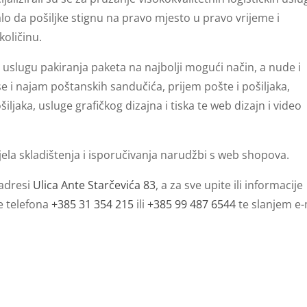
lo da pošiljke stignu na pravo mjesto u pravo vrijeme i
količinu.
 uslugu pakiranja paketa na najbolji mogući način, a nude i
se i najam poštanskih sandučića, prijem pošte i pošiljaka,
iljaka, usluge grafičkog dizajna i tiska te web dizajn i video
a skladištenja i isporučivanja narudžbi s web shopova.
adresi
Ulica Ante Starčevića 83
, a za sve upite ili informacije
e telefona
+385 31 354 215
ili
+385 99 487 6544
te slanjem e-