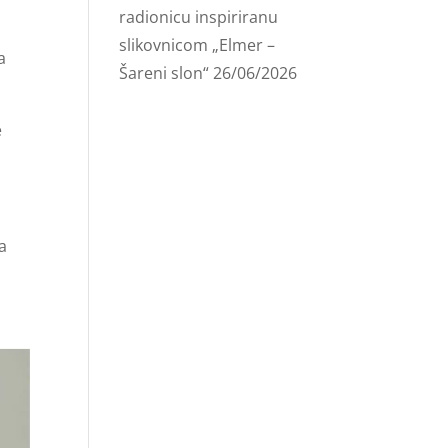
radionicu inspiriranu
slikovnicom „Elmer –
a
Šareni slon“
26/06/2026
e
za