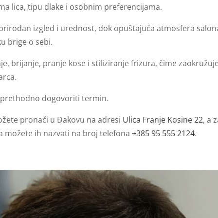
ama lica, tipu dlake i osobnim preferencijama.
 prirodan izgled i urednost, dok opuštajuća atmosfera salon
u brige o sebi.
e, brijanje, pranje kose i stiliziranje frizura, čime zaokružuj
rca.
 prethodno dogovoriti termin.
žete pronaći u Đakovu na adresi
Ulica Franje Kosine 22
, a 
na možete ih nazvati na broj telefona
+385 95 555 2124
.