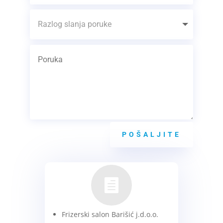
POŠALJITE

Frizerski salon Barišić j.d.o.o.