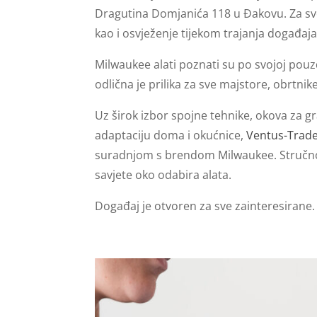
Dragutina Domjanića 118 u Đakovu. Za sve 
kao i osvježenje tijekom trajanja događaja
Milwaukee alati poznati su po svojoj pouzd
odlična je prilika za sve majstore, obrtnike
Uz širok izbor spojne tehnike, okova za gr
adaptaciju doma i okućnice,
Ventus-Trad
suradnjom s brendom Milwaukee. Stručno os
savjete oko odabira alata.
Događaj je otvoren za sve zainteresirane. 