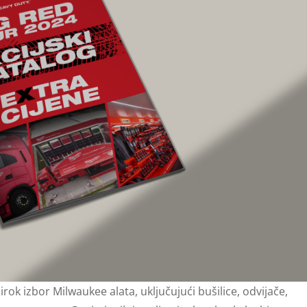
ok izbor Milwaukee alata, uključujući bušilice, odvijače,