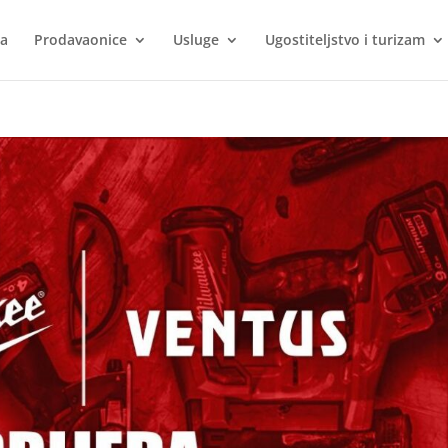
ca
Prodavaonice
Usluge
Ugostiteljstvo i turizam