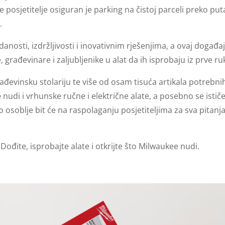
posjetitelje osiguran je parking na čistoj parceli preko put
.
anosti, izdržljivosti i inovativnim rješenjima, a ovaj događa
, građevinare i zaljubljenike u alat da ih isprobaju iz prve ru
ađevinsku stolariju te više od osam tisuća artikala potrebni
e
nudi i vrhunske ručne i električne alate, a posebno se istič
oblje bit će na raspolaganju posjetiteljima za sva pitanja
Dođite, isprobajte alate i otkrijte što Milwaukee nudi.