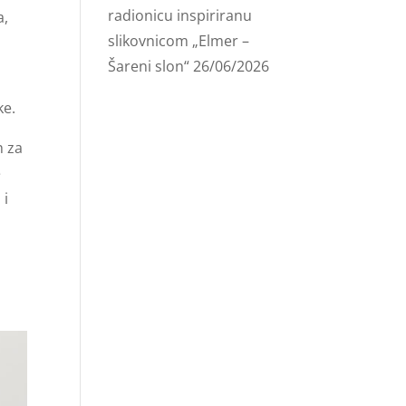
radionicu inspiriranu
a,
slikovnicom „Elmer –
Šareni slon“
26/06/2026
j
ke.
h za
e
 i