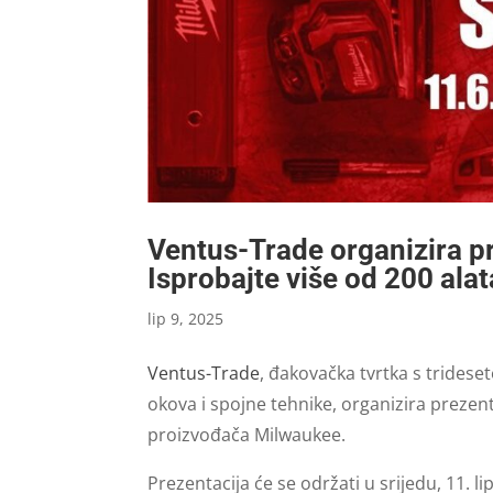
Ventus-Trade organizira p
Isprobajte više od 200 alat
lip 9, 2025
Ventus-Trade
, đakovačka tvrtka s tridese
okova i spojne tehnike, organizira prezen
proizvođača Milwaukee.
Prezentacija će se održati u srijedu, 11. l