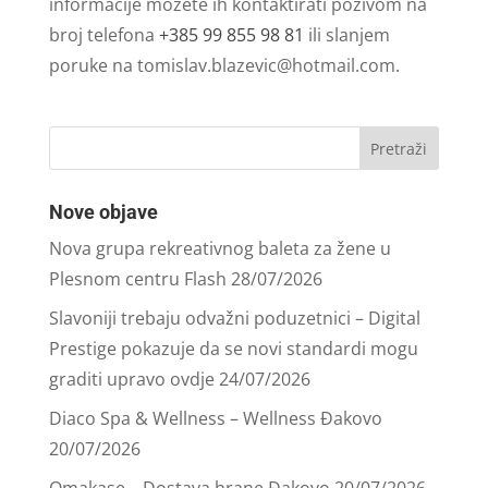
informacije možete ih kontaktirati pozivom na
broj telefona
+385 99 855 98 81
ili slanjem
poruke na
tomislav.blazevic@hotmail.com
.
Nove objave
Nova grupa rekreativnog baleta za žene u
Plesnom centru Flash
28/07/2026
Slavoniji trebaju odvažni poduzetnici – Digital
Prestige pokazuje da se novi standardi mogu
graditi upravo ovdje
24/07/2026
Diaco Spa & Wellness – Wellness Đakovo
20/07/2026
Omakase – Dostava hrane Đakovo
20/07/2026