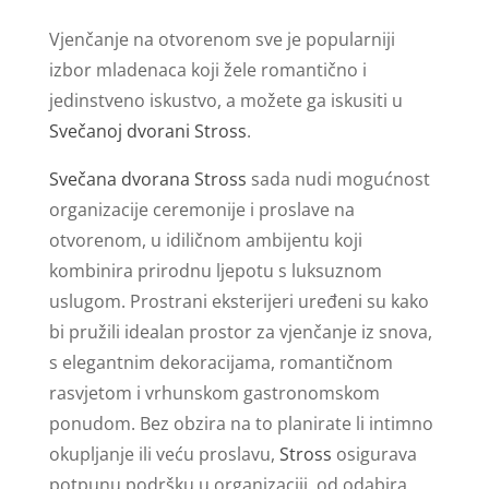
Vjenčanje na otvorenom sve je popularniji
izbor mladenaca koji žele romantično i
jedinstveno iskustvo, a možete ga iskusiti u
Svečanoj dvorani Stross
.
Svečana dvorana Stross
sada nudi mogućnost
organizacije ceremonije i proslave na
otvorenom, u idiličnom ambijentu koji
kombinira prirodnu ljepotu s luksuznom
uslugom. Prostrani eksterijeri uređeni su kako
bi pružili idealan prostor za vjenčanje iz snova,
s elegantnim dekoracijama, romantičnom
rasvjetom i vrhunskom gastronomskom
ponudom. Bez obzira na to planirate li intimno
okupljanje ili veću proslavu,
Stross
osigurava
potpunu podršku u organizaciji, od odabira