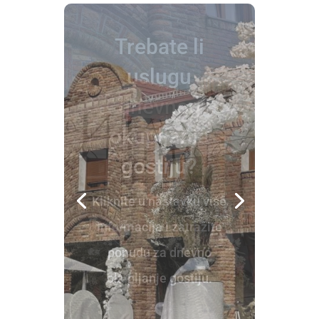
Trebate li
uslugu
vjenčanja na
otvorenom?
Kliknite u nastavku više
informacija i zatražite
ponudu za vjenčanje na
otvorenom.