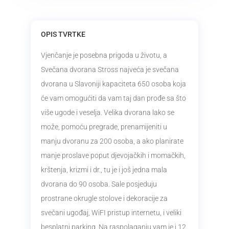
OPIS TVRTKE
Vjenčanje je posebna prigoda u životu, a
Svečana dvorana Stross najveća je svečana
dvorana u Slavoniji kapaciteta 650 osoba koja
će vam omogućiti da vam taj dan prođe sa što
više ugode i veselja. Velika dvorana lako se
može, pomoću pregrade, prenamijeniti u
manju dvoranu za 200 osoba, a ako planirate
manje proslave poput djevojačkih i momačkih,
krštenja, krizmi i dr., tu je i još jedna mala
dvorana do 90 osoba. Sale posjeduju
prostrane okrugle stolove i dekoracije za
svečani ugođaj, WiFI pristup internetu, i veliki
besplatni parking. Na raspolaganju vam je i 12