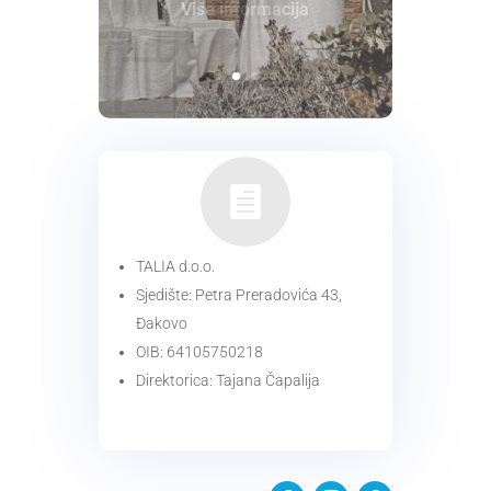
Više informacija

TALIA d.o.o.
Sjedište: Petra Preradovića 43,
Đakovo
OIB: 64105750218
Direktorica: Tajana Čapalija
KONTAKT