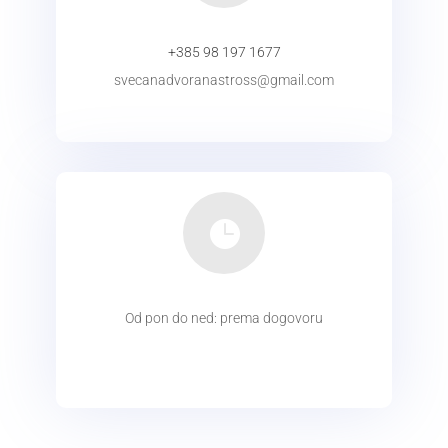
+385 98 197 1677
svecanadvoranastross@gmail.com
KONTAKT

Od pon do ned: prema dogovoru
radno vrijeme
radno vrijeme