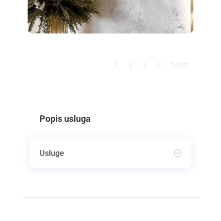
1
2
3
4
Next
Popis usluga
Usluge