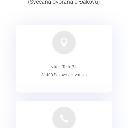
(Svečana dvorana u Đakovu)

Nikole Tesle 74,
31400 Đakovo / Hrvatska
ADRESA
