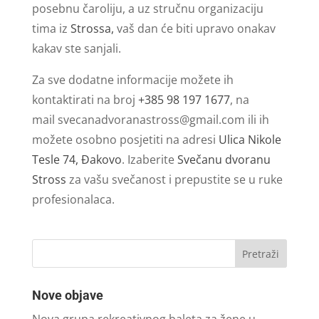
posebnu čaroliju, a uz stručnu organizaciju
tima iz
Strossa,
vaš dan će biti upravo onakav
kakav ste sanjali.
Za sve dodatne informacije možete ih
kontaktirati na broj
+385 98 197 1677
, na
mail
svecanadvoranastross@gmail.com
ili ih
možete osobno posjetiti na adresi
Ulica Nikole
Tesle 74, Đakovo
. Izaberite
Svečanu dvoranu
Stross
za vašu svečanost i prepustite se u ruke
profesionalaca.
Nove objave
Nova grupa rekreativnog baleta za žene u