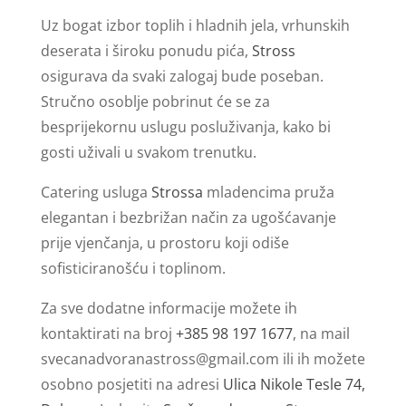
Uz bogat izbor toplih i hladnih jela, vrhunskih
deserata i široku ponudu pića,
Stross
osigurava da svaki zalogaj bude poseban.
Stručno osoblje pobrinut će se za
besprijekornu uslugu posluživanja, kako bi
gosti uživali u svakom trenutku.
Catering usluga
Strossa
mladencima pruža
elegantan i bezbrižan način za ugošćavanje
prije vjenčanja, u prostoru koji odiše
sofisticiranošću i toplinom.
Za sve dodatne informacije možete ih
kontaktirati na broj
+385 98 197 1677
, na mail
svecanadvoranastross@gmail.com
ili ih možete
osobno posjetiti na adresi
Ulica Nikole Tesle 74,