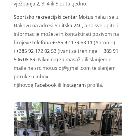
vježbanja 2, 3, 4 ili 5 puta tjedno.
Sportsko rekreacijski centar Motus
nalazi se u
Đakovu na adresi
Splitska 24C,
a za sve upite i
informacije možete ih kontaktirati pozivom na
brojeve telefona
+385 92 179 63 11
(Antonio)
i
+385 92 172 02 53
(Ivan) za treninge i
+385 91
506 08 89
(Nikolina) za masažu ili slanjem e-
maila na
src.motus.dj@gmail.com
te slanjem
poruke u inbox
njihovog
Facebook
ili
Instagram
profila.