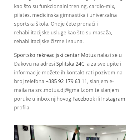
kao što su funkcionalni trening, cardio-mix,
pilates, medicinska gimnastika i univerzalna
sportska škola. Ondje ćete pronaći i
rehabilitacijske usluge kao što su masaža,
rehabilitacijske čizme i sauna.
Sportsko rekreacijski centar Motus
nalazi se u
Đakovu na adresi
Splitska 24C
, a za sve upite i
informacije možete ih kontaktirati pozivom na
broj telefona
+385 92 179 63 11
, slanjem e-
maila na
src.motus.dj@gmail.com
te slanjem
poruke u inbox njihovog
Facebook
ili
Instagram
profila.