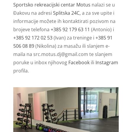
Sportsko rekreacijski centar Motus
nalazi se u
Đakovu na adresi
Splitska 24C,
a za sve upite i
informacije možete ih kontaktirati pozivom na
brojeve telefona
+385 92 179 63 11
(Antonio) i
+385 92 172 02 53
(Ivan) za treninge i
+385 91
506 08 89
(Nikolina) za masažu ili slanjem e-
maila na
src.motus.dj@gmail.com
te slanjem
poruke u inbox njihovog
Facebook
ili
Instagram
profila.