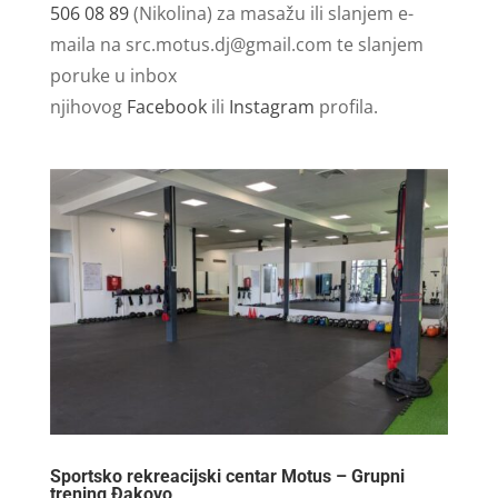
506 08 89
(Nikolina) za masažu ili slanjem e-
maila na
src.motus.dj@gmail.com
te slanjem
poruke u inbox
njihovog
Facebook
ili
Instagram
profila.
Sportsko rekreacijski centar Motus – Grupni
trening Đakovo