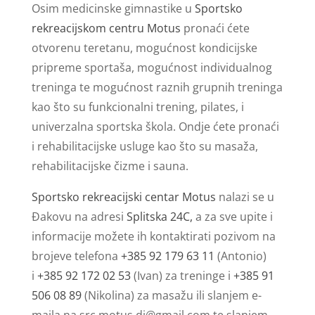
Osim medicinske gimnastike u
Sportsko
rekreacijskom centru Motus
pronaći ćete
otvorenu teretanu, mogućnost kondicijske
pripreme sportaša, mogućnost individualnog
treninga te mogućnost raznih grupnih treninga
kao što su funkcionalni trening, pilates, i
univerzalna sportska škola. Ondje ćete pronaći
i rehabilitacijske usluge kao što su masaža,
rehabilitacijske čizme i sauna.
Sportsko rekreacijski centar Motus
nalazi se u
Đakovu na adresi
Splitska 24C,
a za sve upite i
informacije možete ih kontaktirati pozivom na
brojeve telefona
+385 92 179 63 11
(Antonio)
i
+385 92 172 02 53
(Ivan) za treninge i
+385 91
506 08 89
(Nikolina) za masažu ili slanjem e-
maila na
src.motus.dj@gmail.com
te slanjem