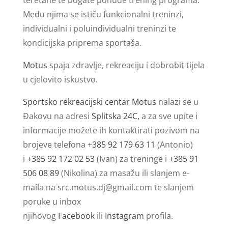
Među njima se ističu funkcionalni treninzi,
individualni i poluindividualni treninzi te
kondicijska priprema sportaša.
Motus
spaja zdravlje, rekreaciju i dobrobit tijela
u cjelovito iskustvo.
Sportsko rekreacijski centar Motus
nalazi se u
Đakovu na adresi
Splitska 24C,
a za sve upite i
informacije možete ih kontaktirati pozivom na
brojeve telefona
+385 92 179 63 11
(Antonio)
i
+385 92 172 02 53
(Ivan) za treninge i
+385 91
506 08 89
(Nikolina) za masažu ili slanjem e-
maila na
src.motus.dj@gmail.com
te slanjem
poruke u inbox
njihovog
Facebook
ili
Instagram
profila.