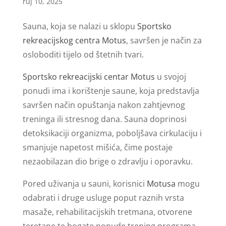
ruj 10, 2025
Sauna, koja se nalazi u sklopu
Sportsko
rekreacijskog centra Motus
, savršen je način za
osloboditi tijelo od štetnih tvari.
Sportsko rekreacijski centar Motus
u svojoj
ponudi ima i korištenje saune, koja predstavlja
savršen način opuštanja nakon zahtjevnog
treninga ili stresnog dana. Sauna doprinosi
detoksikaciji organizma, poboljšava cirkulaciju i
smanjuje napetost mišića, čime postaje
nezaobilazan dio brige o zdravlju i oporavku.
Pored uživanja u sauni, korisnici
Motusa
mogu
odabrati i druge usluge poput raznih vrsta
masaže, rehabilitacijskih tretmana, otvorene
teretane te bogate ponude trening programa.