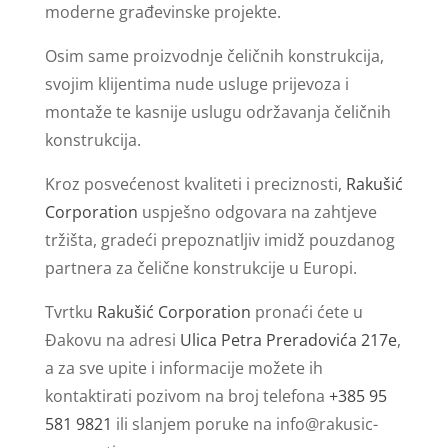
moderne građevinske projekte.
Osim same proizvodnje čeličnih konstrukcija,
svojim klijentima nude usluge prijevoza i
montaže te kasnije uslugu održavanja čeličnih
konstrukcija.
Kroz posvećenost kvaliteti i preciznosti,
Rakušić
Corporation
uspješno odgovara na zahtjeve
tržišta, gradeći prepoznatljiv imidž pouzdanog
partnera za čelične konstrukcije u Europi.
Tvrtku
Rakušić Corporation
pronaći ćete u
Đakovu na adresi
Ulica Petra Preradovića 217e
,
a za sve upite i informacije možete ih
kontaktirati pozivom na broj telefona
+385 95
581 9821
ili slanjem poruke na
info@rakusic-