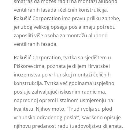
smatraš da možeš raditi na montaži alubond
ventiliranih fasada i čeličnih konstrukcija,
Rakušić Corporation
ima pravu priliku za tebe,
jer zbog velikog opsega posla imaju potrebu
zaposliti više osoba za montažu alubond
ventiliranih fasada.
Rakušić Corporation
, tvrtka sa sjedištem u
Piškorevcima, poznata je diljem Hrvatske i
inozemstva po vrhunskoj montaži čeličnih
konstrukcija. Tvrtka već godinama uspješno
posluje zahvaljujući iskusnim radnicima,
naprednoj opremi i stalnom usmjerenju na
kvalitetu. Njihov moto, “Trud i volja su plod
vrhunsko odrađenog posla!”, savršeno opisuje
njihovu predanost radu i zadovoljstvu klijenata.