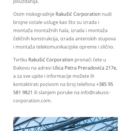
pouzdanija.
Osim niskogradnje
Rakušić Corporation
nudi
brojne ostale usluge kao što su izrada i
montaža montažnih hala, izrada i montaža
čeličnih konstrukcija, izrada antenskih stupova
i montaža telekomunikacijske opreme i slično.
Tvrtku
Rakušić Corporation
pronaći ćete u
Đakovu na adresi
Ulica Petra Preradovića 217e,
a za sve upite i informacije možete ih
kontaktirati pozivom na broj telefona
+385 95
581 9821
ili slanjem poruke na
info@rakusic-
corporation.com
.