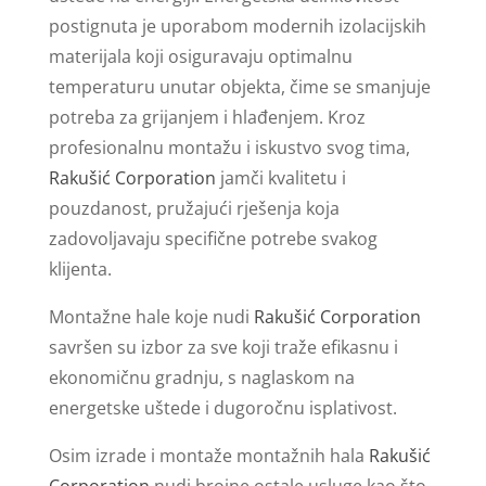
postignuta je uporabom modernih izolacijskih
materijala koji osiguravaju optimalnu
temperaturu unutar objekta, čime se smanjuje
potreba za grijanjem i hlađenjem. Kroz
profesionalnu montažu i iskustvo svog tima,
Rakušić Corporation
jamči kvalitetu i
pouzdanost, pružajući rješenja koja
zadovoljavaju specifične potrebe svakog
klijenta.
Montažne hale koje nudi
Rakušić Corporation
savršen su izbor za sve koji traže efikasnu i
ekonomičnu gradnju, s naglaskom na
energetske uštede i dugoročnu isplativost.
Osim izrade i montaže montažnih hala
Rakušić
Corporation
nudi brojne ostale usluge kao što