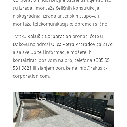
su izrada i montaža čeličnih konstrukcija,
niskogradnja, izrada antenskih stupova i
montaža telekomunikacijske opreme i slično.
Tvrtku
Rakušić Corporation
pronaći ćete u
Đakovu na adresi
Ulica Petra Preradovića 217e
,
a za sve upite i informacije možete ih
kontaktirati pozivom na broj telefona
+385 95
581 9821
ili slanjem poruke na
info@rakusic-
corporation.com
.