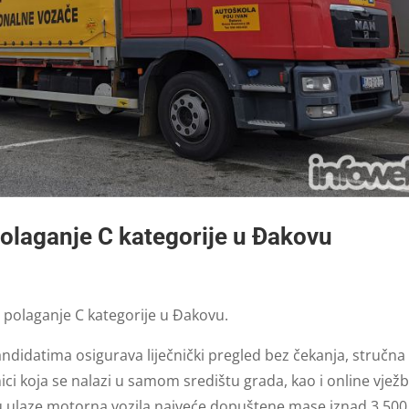
olaganje C kategorije u Đakovu
a polaganje C kategorije u Đakovu.
didatima osigurava liječnički pregled bez čekanja, stručna
i koja se nalazi u samom središtu grada, kao i online vjež
u ulaze motorna vozila najveće dopuštene mase iznad 3.500