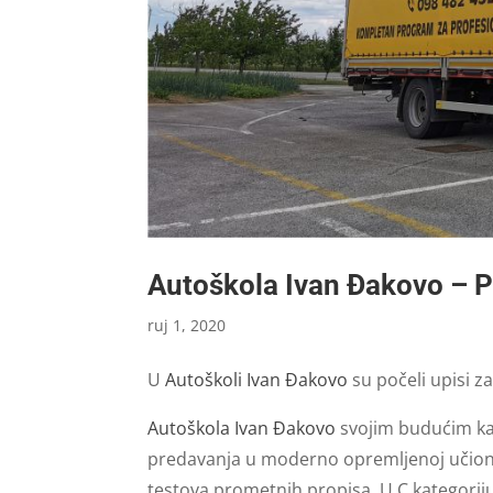
Autoškola Ivan Đakovo – P
ruj 1, 2020
U
Autoškoli Ivan Đakovo
su počeli upisi z
Autoškola Ivan Đakovo
svojim budućim kan
predavanja u moderno opremljenoj učionic
testova prometnih propisa. U C kategorij