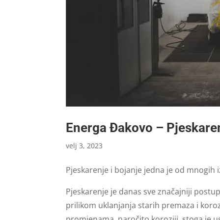
Energa Đakovo – Pjeskaren
velj 3, 2023
Pjeskarenje i bojanje jedna je od mnogih 
Pjeskarenje je danas sve značajniji postu
prilikom uklanjanja starih premaza i koro
promjenama, naročito koroziji, stoga je u