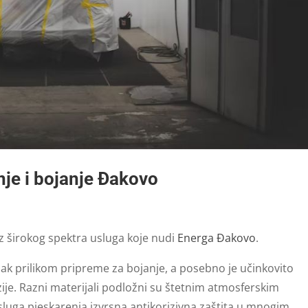
je i bojanje Đakovo
iz širokog spektra usluga koje nudi
Energa Đakovo
.
pak prilikom pripreme za bojanje, a posebno je učinkovito
zije. Razni materijali podložni su štetnim atmosferskim
sluga pjeskarenja izvrsna antikorizivna zaštita u mnogim