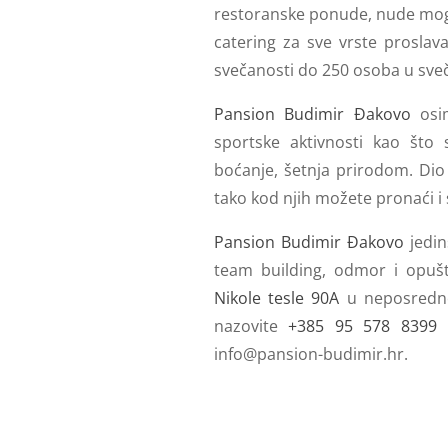
restoranske ponude, nude mog
catering za sve vrste proslav
svečanosti do 250 osoba u sveč
Pansion Budimir Đakovo
osim
sportske aktivnosti kao što
boćanje, šetnja prirodom. Dio
tako kod njih možete pronaći i
Pansion Budimir Đakovo
jedin
team building, odmor i opuš
Nikole tesle 90A
u neposrednoj
nazovite
+385 95 578 8399
i
info@pansion-budimir.hr
.