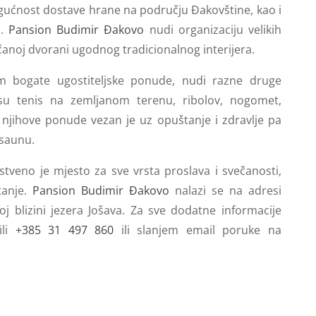
ućnost dostave hrane na području Đakovštine, kao i
a.
Pansion Budimir Đakovo
nudi organizaciju velikih
anoj dvorani ugodnog tradicionalnog interijera.
 bogate ugostiteljske ponude, nudi razne druge
 su tenis na zemljanom terenu, ribolov, nogomet,
 njihove ponude vezan je uz opuštanje i zdravlje pa
 saunu.
stveno je mjesto za sve vrsta proslava i svečanosti,
tanje.
Pansion Budimir Đakovo
nalazi se na adresi
 blizini jezera Jošava. Za sve dodatne informacije
li
+385 31 497 860
ili slanjem email poruke na