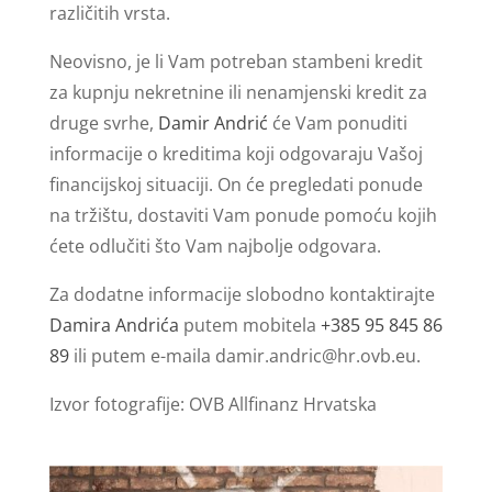
različitih vrsta.
Neovisno, je li Vam potreban stambeni kredit
za kupnju nekretnine ili nenamjenski kredit za
druge svrhe,
Damir Andrić
će Vam ponuditi
informacije o kreditima koji odgovaraju Vašoj
financijskoj situaciji. On će pregledati ponude
na tržištu, dostaviti Vam ponude pomoću kojih
ćete odlučiti što Vam najbolje odgovara.
Za dodatne informacije slobodno kontaktirajte
Damira Andrića
putem mobitela
+385 95 845 86
89
ili putem e-maila
damir.andric@hr.ovb.eu
.
Izvor fotografije: OVB Allfinanz Hrvatska