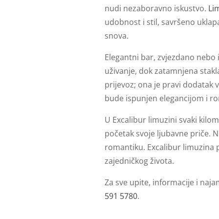
nudi nezaboravno iskustvo.
Li
udobnost i stil, savršeno uklap
snova.
Elegantni bar, zvjezdano nebo 
uživanje, dok zatamnjena stakl
prijevoz; ona je pravi dodatak 
bude ispunjen elegancijom i r
U Excalibur limuzini svaki kil
početak svoje ljubavne priče. N
romantiku. Excalibur limuzina
zajedničkog života.
Za sve upite, informacije i naj
591 5780
.