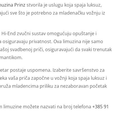
muzina Prinz
stvorila je uslugu koja spaja luksuz,
ajući sve što je potrebno za mladenačku vožnju iz
i Hi-End zvučni sustav omogućuju opuštanje i
a osiguravaju privatnost. Ova limuzina nije samo
vašoj svadbenoj priči, osiguravajući da svaki trenutak
omantikom.
ometar postaje uspomena. Izaberite savršenstvo za
eka vaša priča započne u vožnji koja spaja luksuz i
 pruža mladencima priliku za nezaboravan početak
am limuzine možete nazvati na broj telefona
+385 91