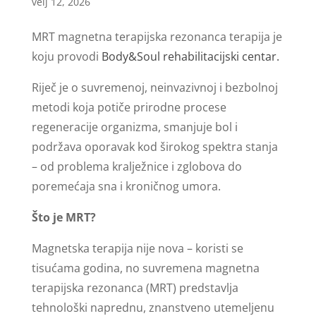
velj 12, 2026
MRT magnetna terapijska rezonanca terapija je
koju provodi
Body&Soul rehabilitacijski centar.
Riječ je o suvremenoj, neinvazivnoj i bezbolnoj
metodi koja potiče prirodne procese
regeneracije organizma, smanjuje bol i
podržava oporavak kod širokog spektra stanja
– od problema kralježnice i zglobova do
poremećaja sna i kroničnog umora.
Što je MRT?
Magnetska terapija nije nova – koristi se
tisućama godina, no suvremena magnetna
terapijska rezonanca (MRT) predstavlja
tehnološki naprednu, znanstveno utemeljenu