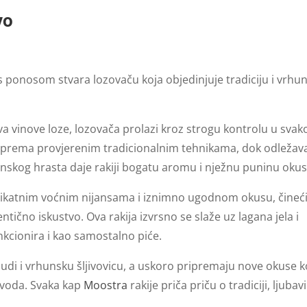
vo
s ponosom stvara lozovaču koja objedinjuje tradiciju i vrhu
a vinove loze, lozovača prolazi kroz strogu kontrolu u sva
ja prema provjerenim tradicionalnim tehnikama, dok odležav
kog hrasta daje rakiji bogatu aromu i nježnu puninu okus
likatnim voćnim nijansama i iznimno ugodnom okusu, čineći
tično iskustvo. Ova rakija izvrsno se slaže uz lagana jela i
unkcionira i kao samostalno piće.
udi i vrhunsku šljivovicu, a uskoro pripremaju nove okuse k
zvoda. Svaka kap
Moostra
rakije priča priču o tradiciji, ljubavi