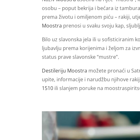
osobu – poput bekrija i bećara iz tamburaš
prema životu i omiljenom piću – rakiji, utj
Moostra
prenosi u svaku svoju kap, sljubl
Bilo uz slavonska jela ili u sofisticiranim 
ljubavlju prema korijenima i željom za izv
status prave slavonske “mustre”.
Destileriju Moostra
možete pronaći u Satn
upite, informacije i narudžbu njihove raki
1510
ili slanjem poruke na
moostraspirit