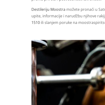
Destileriju Moostra
možete pronaći u Satn
upite, informacije i narudžbu njihove rak
1510
ili slanjem poruke na
moostraspirit