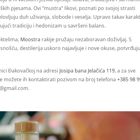
kih pjesama. Ovi “mustra” likovi, poznati po svojoj strasti
elovljuju duh uživanja, slobode i veselja. Upravo takav karak
jujući tradiciju i hedonizam u savršeni balans.
koktelima,
Moostra
rakije pružaju nezaboravan doživljaj. S
rsnošću, destilerija uskoro najavljuje i nove okuse, potvrđuju
ici Đakovačkoj na adresi
Josipa bana Jelačića 119
, a za sve
je možete ih kontaktirati pozivom na broj telefona
+385 98 9
s@gmail.com
.