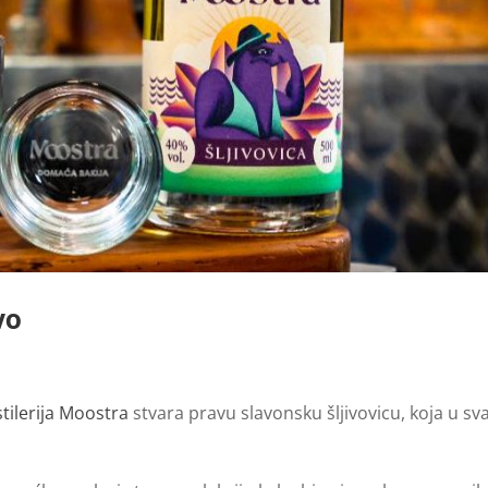
vo
tilerija Moostra
stvara pravu slavonsku šljivovicu, koja u sv