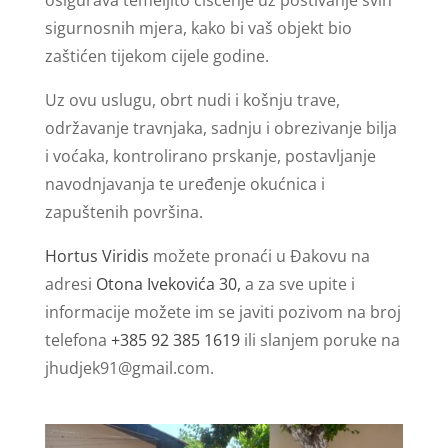
sigurnosnih mjera, kako bi vaš objekt bio
zaštićen tijekom cijele godine.
Uz ovu uslugu, obrt nudi i košnju trave,
održavanje travnjaka, sadnju i obrezivanje bilja
i voćaka, kontrolirano prskanje, postavljanje
navodnjavanja te uređenje okućnica i
zapuštenih površina.
Hortus Viridis
možete pronaći u Đakovu na
adresi
Otona Ivekovića 30,
a za sve upite i
informacije možete im se javiti pozivom na broj
telefona
+385 92 385 1619
ili slanjem poruke na
jhudjek91@gmail.com
.