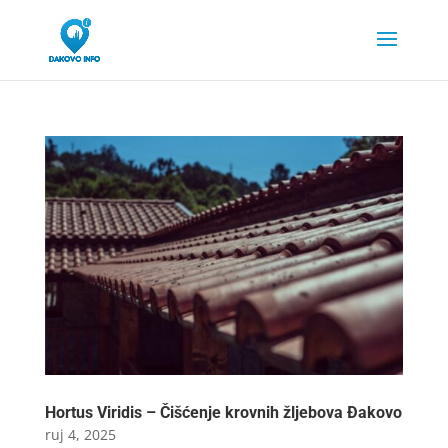
Hortus Viridis – Čišćenje krovnih žljebova Đakovo
ruj 4, 2025