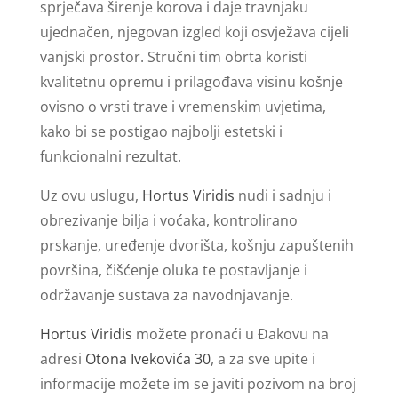
sprječava širenje korova i daje travnjaku
ujednačen, njegovan izgled koji osvježava cijeli
vanjski prostor. Stručni tim obrta koristi
kvalitetnu opremu i prilagođava visinu košnje
ovisno o vrsti trave i vremenskim uvjetima,
kako bi se postigao najbolji estetski i
funkcionalni rezultat.
Uz ovu uslugu,
Hortus Viridis
nudi i sadnju i
obrezivanje bilja i voćaka, kontrolirano
prskanje, uređenje dvorišta, košnju zapuštenih
površina, čišćenje oluka te postavljanje i
održavanje sustava za navodnjavanje.
Hortus Viridis
možete pronaći u Đakovu na
adresi
Otona Ivekovića 30
, a za sve upite i
informacije možete im se javiti pozivom na broj