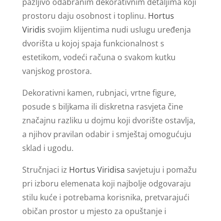
pažljivo odabranim dekorativnim detaljima koji
prostoru daju osobnost i toplinu.
Hortus
Viridis
svojim klijentima nudi uslugu uređenja
dvorišta u kojoj spaja funkcionalnost s
estetikom, vodeći računa o svakom kutku
vanjskog prostora.
Dekorativni kamen, rubnjaci, vrtne figure,
posude s biljkama ili diskretna rasvjeta čine
značajnu razliku u dojmu koji dvorište ostavlja,
a njihov pravilan odabir i smještaj omogućuju
sklad i ugodu.
Stručnjaci iz
Hortus Viridisa
savjetuju i pomažu
pri izboru elemenata koji najbolje odgovaraju
stilu kuće i potrebama korisnika, pretvarajući
običan prostor u mjesto za opuštanje i