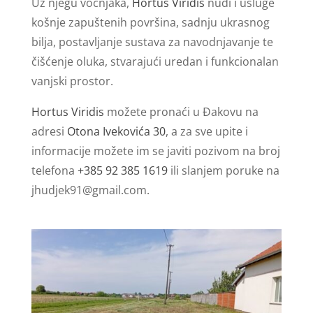
Uz njegu voćnjaka,
Hortus Viridis
nudi i usluge
košnje zapuštenih površina, sadnju ukrasnog
bilja, postavljanje sustava za navodnjavanje te
čišćenje oluka, stvarajući uredan i funkcionalan
vanjski prostor.
Hortus Viridis
možete pronaći u Đakovu na
adresi
Otona Ivekovića 30
, a za sve upite i
informacije možete im se javiti pozivom na broj
telefona
+385 92 385 1619
ili slanjem poruke na
jhudjek91@gmail.com
.