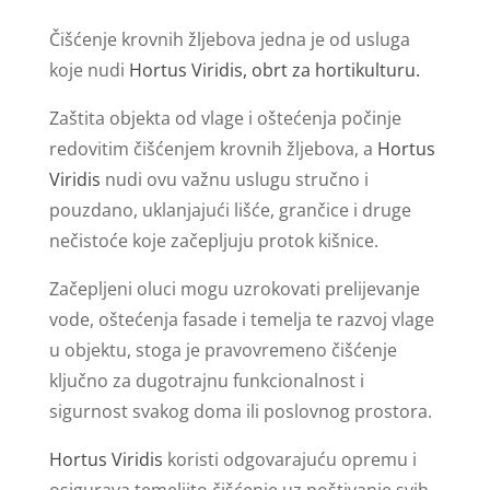
Čišćenje krovnih žljebova jedna je od usluga
koje nudi
Hortus Viridis, obrt za hortikulturu.
Zaštita objekta od vlage i oštećenja počinje
redovitim čišćenjem krovnih žljebova, a
Hortus
Viridis
nudi ovu važnu uslugu stručno i
pouzdano, uklanjajući lišće, grančice i druge
nečistoće koje začepljuju protok kišnice.
Začepljeni oluci mogu uzrokovati prelijevanje
vode, oštećenja fasade i temelja te razvoj vlage
u objektu, stoga je pravovremeno čišćenje
ključno za dugotrajnu funkcionalnost i
sigurnost svakog doma ili poslovnog prostora.
Hortus Viridis
koristi odgovarajuću opremu i
osigurava temeljito čišćenje uz poštivanje svih