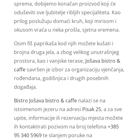
sprema, dobijemo konačan proizvod koji će
oduševiti sve ljubitelje ribljih specijaliteta. Kao
prilog poslužuju domaći kruh, koji mirisom i
okusom vraća u neka prošla, sjetna vremena.
Osim fiš paprikaša kod njih možete kušati i
brojna druga jela, a zbog velikog unutrašnjeg
prostora, kao i vanjske terase,
Jošava bistro &
caffe
savršen je izbor za organizaciju vjenčanja,
rođendana, godišnjica i drugih posebnih
događaja.
Bistro Jošava bistro & caffe
nalazi se na
istoimenom jezeru na adresi
Pisak 25
, a za sve
upite, informacije ili rezervaciju mjesta možete
ih kontaktirati pozivom na broj telefona
+385
95 340 5969
te slanjem poruke na