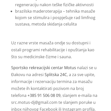
regeneraciju nakon teške fizičke aktivnosti
brazilska maderoterapija – tehnika masaže
kojom se stimulira i pospješuje rad limfnog
sustava, metoda skidanja celulita
Uz razne vrste masaža ondje su dostupni i
ostali programi rehabilitacije i opuštanja kao
što su medicinske čizme i sauna.
Sportsko rekreacijski centar Motus
nalazi se u
Đakovu na adresi
Splitska 24C
, a za sve upite,
informacije i rezervaciju termina za masažu
možete ih kontaktirati pozivom na broj
telefona
+385 91 506 08 09
, slanjem e-maila na
src.motus-dj@gmail.com
te slanjem poruke u
inbox njihovog Facebook ili Instagram profila.