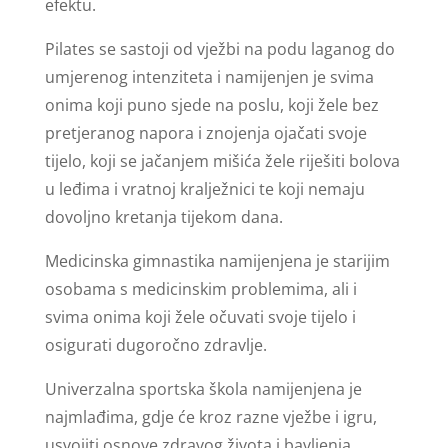
efektu.
Pilates se sastoji od vježbi na podu laganog do
umjerenog intenziteta i namijenjen je svima
onima koji puno sjede na poslu, koji žele bez
pretjeranog napora i znojenja ojačati svoje
tijelo, koji se jačanjem mišića žele riješiti bolova
u leđima i vratnoj kralježnici te koji nemaju
dovoljno kretanja tijekom dana.
Medicinska gimnastika namijenjena je starijim
osobama s medicinskim problemima, ali i
svima onima koji žele očuvati svoje tijelo i
osigurati dugoročno zdravlje.
Univerzalna sportska škola namijenjena je
najmlađima, gdje će kroz razne vježbe i igru,
usvojiti osnove zdravog života i bavljenja