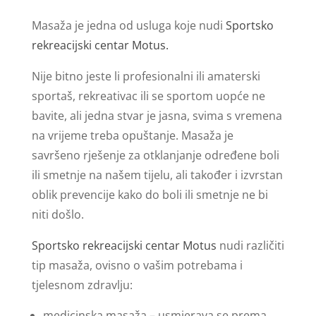
Masaža je jedna od usluga koje nudi
Sportsko
rekreacijski centar Motus.
Nije bitno jeste li profesionalni ili amaterski
sportaš, rekreativac ili se sportom uopće ne
bavite, ali jedna stvar je jasna, svima s vremena
na vrijeme treba opuštanje. Masaža je
savršeno rješenje za otklanjanje određene boli
ili smetnje na našem tijelu, ali također i izvrstan
oblik prevencije kako do boli ili smetnje ne bi
niti došlo.
Sportsko rekreacijski centar Motus
nudi različiti
tip masaža, ovisno o vašim potrebama i
tjelesnom zdravlju:
medicinska masaža – usmjerava se prema