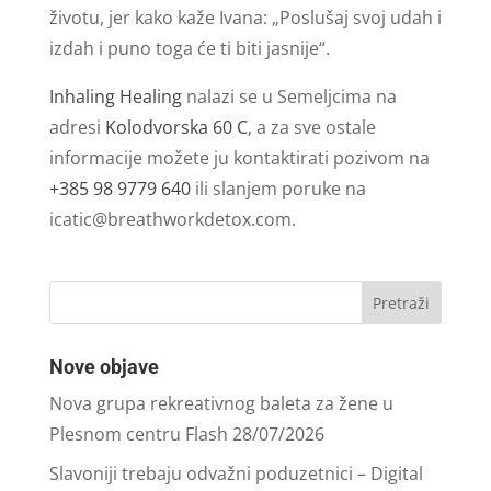
životu, jer kako kaže Ivana: „Poslušaj svoj udah i
izdah i puno toga će ti biti jasnije“.
Inhaling Healing
nalazi se u Semeljcima na
adresi
Kolodvorska 60 C
, a za sve ostale
informacije možete ju kontaktirati pozivom na
+385 98 9779 640
ili slanjem poruke na
icatic@breathworkdetox.com
.
Nove objave
Nova grupa rekreativnog baleta za žene u
Plesnom centru Flash
28/07/2026
Slavoniji trebaju odvažni poduzetnici – Digital