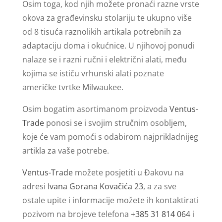
Osim toga, kod njih možete pronaći razne vrste
okova za građevinsku stolariju te ukupno više
od 8 tisuća raznolikih artikala potrebnih za
adaptaciju doma i okućnice. U njihovoj ponudi
nalaze se i razni ručni i električni alati, među
kojima se ističu vrhunski alati poznate
američke tvrtke Milwaukee.
Osim bogatim asortimanom proizvoda
Ventus-
Trade
ponosi se i svojim stručnim osobljem,
koje će vam pomoći s odabirom najprikladnijeg
artikla za vaše potrebe.
Ventus-Trade
možete posjetiti u Đakovu na
adresi
Ivana Gorana Kovačića 23
, a za sve
ostale upite i informacije možete ih kontaktirati
pozivom na brojeve telefona
+385 31 814 064
i