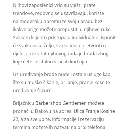
Njihovi zaposlenici vrlo su vješti, prate
trendove, redovno se usavršavaju, koriste
najmoderniju opremu te svoju bradu bez
ikakve brige možete prepustiti u njihove ruke.
Svakom klijentu pristupaju individualno, ispunit
će svaku vašu želju, svaku ideju pretvoriti u
djelo, a rezultat njihovog rada je brada zbog
koje ćete se stalno vraćati kod njih.
Uz uređivanje brade nude i ostale usluge kao
što su muško šišanje, brijanje, pranje kose te
uređivanje frizure.
Brijačnicu
Barbershop Gentlemen
možete
pronaći u Đakovu na adresi
Ulica Franje Kosine
22
, a za sve upite, informacije i rezervaciju
termina možete ih nazvati na broj telefona