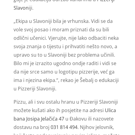
Slavon
iji.
„Ekipa u Slavoniji bila je vrhunska. Vidi se da
vole svoj posao i moram priznati da su bili
odlični učenici. Vjerujte, nije lako odbaciti neka
svoja znanja o tijestu i prihvatiti nešto novo, a
upravo su to u Slavoniji bez problema učinili.
Bilo mi je izrazito ugodno ondje raditi i vidi se
da nije srce samo u logotipu pizzerije, već ga
ima i njezina ekipa.“, rekao je Šebalj o edukaciji
u Pizzeriji Slavoniji.
Pizzu, ali i svu ostalu hranu u Pizzeriji Slavoniji
možete kušati ako ih posjetite na adresi
Ulica
bana Josipa Jelačića 47
u Đakovu ili nazovete
dostavu na broj
031 814 494
. Njihov jelovnik,