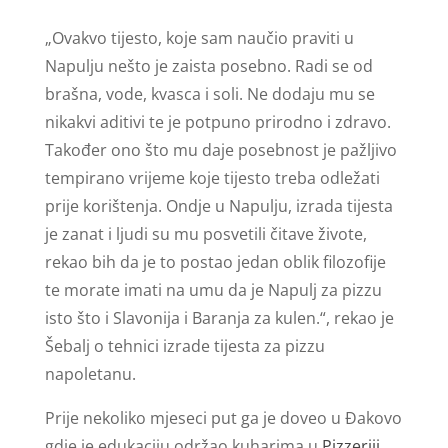
„Ovakvo tijesto, koje sam naučio praviti u
Napulju nešto je zaista posebno. Radi se od
brašna, vode, kvasca i soli. Ne dodaju mu se
nikakvi aditivi te je potpuno prirodno i zdravo.
Također ono što mu daje posebnost je pažljivo
tempirano vrijeme koje tijesto treba odležati
prije korištenja. Ondje u Napulju, izrada tijesta
je zanat i ljudi su mu posvetili čitave živote,
rekao bih da je to postao jedan oblik filozofije
te morate imati na umu da je Napulj za pizzu
isto što i Slavonija i Baranja za kulen.“, rekao je
Šebalj o tehnici izrade tijesta za pizzu
napoletanu.
Prije nekoliko mjeseci put ga je doveo u Đakovo
gdje je edukaciju održao kuharima u
Pizzeriji