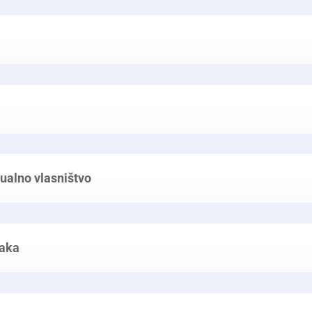
tualno vlasništvo
naka