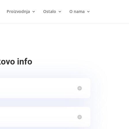
Proizvodnja
Ostalo
O nama
kovo info