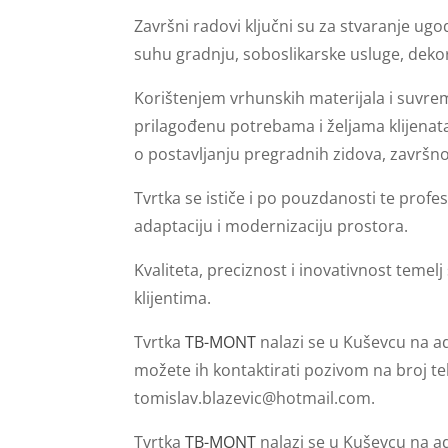
Završni radovi ključni su za stvaranje ug
suhu gradnju, soboslikarske usluge, deko
Korištenjem vrhunskih materijala i suvre
prilagođenu potrebama i željama klijenata. 
o postavljanju pregradnih zidova, završnoj
Tvrtka se ističe i po pouzdanosti te profe
adaptaciju i modernizaciju prostora.
Kvaliteta, preciznost i inovativnost temel
klijentima.
Tvrtka
TB-MONT
nalazi se u Kuševcu na ad
možete ih kontaktirati pozivom na broj tel
tomislav.blazevic@hotmail.com
.
Tvrtka
TB-MONT
nalazi se u Kuševcu na a