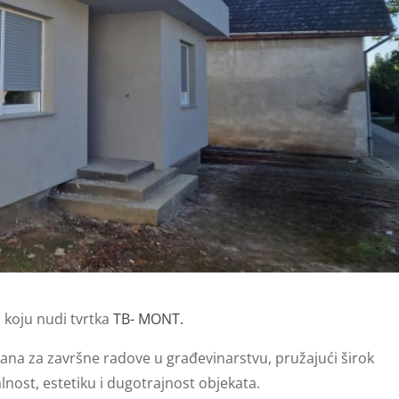
 koju nudi tvrtka
TB- MONT.
irana za završne radove u građevinarstvu, pružajući širok
lnost, estetiku i dugotrajnost objekata.