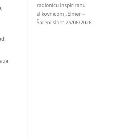
radionicu inspiriranu
e,
slikovnicom „Elmer –
Šareni slon“
26/06/2026
adi
a za