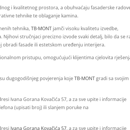
odnog i kvalitetnog prostora, a obuhvaćaju fasaderske radov
rativne tehnike te oblaganje kamina.
menih tehnika,
TB-MONT
jamči visoku kvalitetu izvedbe,
Njihovi stručnjaci precizno izvode svaki detalj, bilo da se r
 obradi fasade ili estetskom uređenju interijera.
sionalnom pristupu, omogućujući klijentima cjelovita rješenj
j su dugogodišnjeg povjerenja koje
TB-MONT
gradi sa svojim
resi Ivana Gorana Kovačića 57, a za sve upite i informacije
efona (upisati broj) ili slanjem poruke na
dresi
Ivana Gorana Kovačića 57
, a za sve upite i informacije