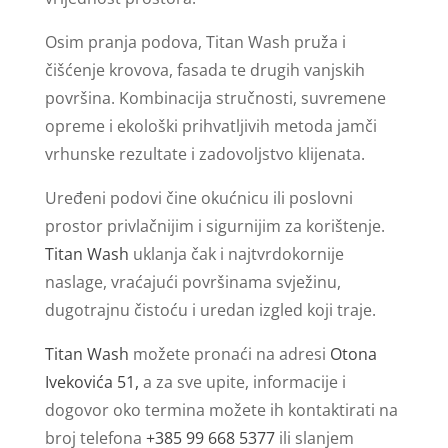
Osim pranja podova, Titan Wash pruža i
čišćenje krovova, fasada te drugih vanjskih
površina. Kombinacija stručnosti, suvremene
opreme i ekološki prihvatljivih metoda jamči
vrhunske rezultate i zadovoljstvo klijenata.
Uređeni podovi čine okućnicu ili poslovni
prostor privlačnijim i sigurnijim za korištenje.
Titan Wash
uklanja čak i najtvrdokornije
naslage, vraćajući površinama svježinu,
dugotrajnu čistoću i uredan izgled koji traje.
Titan Wash
možete pronaći na adresi
Otona
Ivekovića 51,
a za sve upite, informacije i
dogovor oko termina možete ih kontaktirati na
broj telefona
+385 99 668 5377
ili slanjem