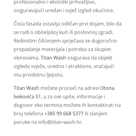
profesionalno i ekološki prihvatljivo,
osiguravajući uredan i svjež izgled okućnice.
Čista fasada ostavlja odličan prvi dojam, bilo da
se radi o obiteljskoj kući ili poslovnoj zgradi.
Redovitim čišćenjem sprječava se dugoročno
propadanje materijala i potreba za skupim
obnovama.
Titan Wash
osigurava da objekt
izgleda svježe, uredno i atraktivno, vraćajući
mu prvobitnu ljepotu.
Titan Wash
možete pronaći na adresi
Otona
Ivekovića 51
, a za sve upite, informacije i
dogovor oko termina možete ih kontaktirati na
broj telefona
+385 99 668 5377
ili slanjem
poruke na
info@titan-wash.hr
.