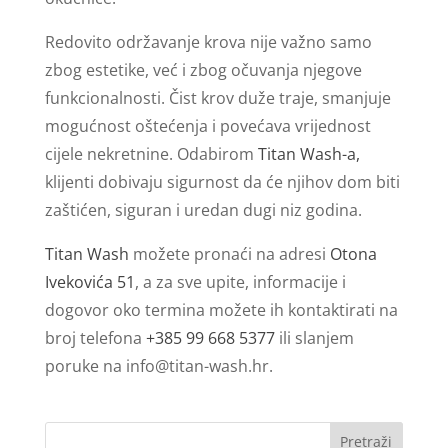
Redovito održavanje krova nije važno samo
zbog estetike, već i zbog očuvanja njegove
funkcionalnosti. Čist krov duže traje, smanjuje
mogućnost oštećenja i povećava vrijednost
cijele nekretnine. Odabirom
Titan Wash-a,
klijenti dobivaju sigurnost da će njihov dom biti
zaštićen, siguran i uredan dugi niz godina.
Titan Wash
možete pronaći na adresi
Otona
Ivekovića 51
, a za sve upite, informacije i
dogovor oko termina možete ih kontaktirati na
broj telefona
+385 99 668 5377
ili slanjem
poruke na
info@titan-wash.hr
.