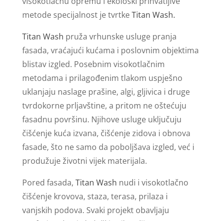
visokotlačnu opremu i ekološki prihvatljive
metode specijalnost je tvrtke
Titan Wash.
Titan Wash
pruža vrhunske usluge pranja
fasada, vraćajući kućama i poslovnim objektima
blistav izgled. Posebnim visokotlačnim
metodama i prilagođenim tlakom uspješno
uklanjaju naslage prašine, algi, gljivica i druge
tvrdokorne prljavštine, a pritom ne oštećuju
fasadnu površinu. Njihove usluge uključuju
čišćenje kuća izvana, čišćenje zidova i obnova
fasade, što ne samo da poboljšava izgled, već i
produžuje životni vijek materijala.
Pored fasada,
Titan Wash
nudi i visokotlačno
čišćenje krovova, staza, terasa, prilaza i
vanjskih podova. Svaki projekt obavljaju