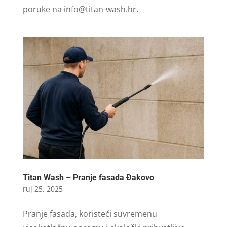
poruke na
info@titan-wash.hr
.
Titan Wash – Pranje fasada Đakovo
ruj 25, 2025
Pranje fasada, koristeći suvremenu