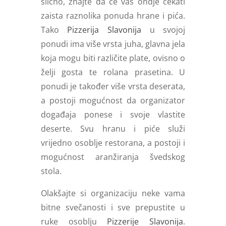
slično, znajte da će vas ondje čekati
zaista raznolika ponuda hrane i pića.
Tako
Pizzerija Slavonija
u svojoj
ponudi ima više vrsta juha, glavna jela
koja mogu biti različite plate, ovisno o
želji gosta te rolana prasetina. U
ponudi je također više vrsta deserata,
a postoji mogućnost da organizator
događaja ponese i svoje vlastite
deserte. Svu hranu i piće služi
vrijedno osoblje restorana, a postoji i
mogućnost aranžiranja švedskog
stola.
Olakšajte si organizaciju neke vama
bitne svečanosti i sve prepustite u
ruke osoblju
Pizzerije Slavonija
.