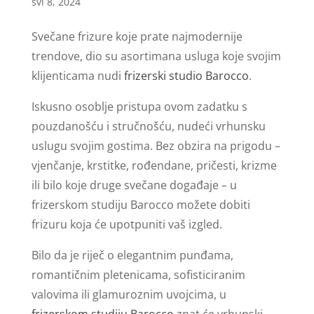
svi 8, 2024
Svečane frizure koje prate najmodernije
trendove, dio su asortimana usluga koje svojim
klijenticama nudi
frizerski studio Barocco
.
Iskusno osoblje pristupa ovom zadatku s
pouzdanošću i stručnošću, nudeći vrhunsku
uslugu svojim gostima. Bez obzira na prigodu –
vjenčanje, krstitke, rođendane, pričesti, krizme
ili bilo koje druge svečane događaje – u
frizerskom studiju Barocco možete dobiti
frizuru koja će upotpuniti vaš izgled.
Bilo da je riječ o elegantnim punđama,
romantičnim pletenicama, sofisticiranim
valovima ili glamuroznim uvojcima, u
frizerskom studiju Barocco
znat će vrhunski