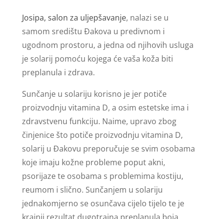
Josipa, salon za uljepšavanje
, nalazi se u
samom središtu Đakova u predivnom i
ugodnom prostoru, a jedna od njihovih usluga
je solarij pomoću kojega će vaša koža biti
preplanula i zdrava.
Sunčanje u solariju korisno je jer potiče
proizvodnju vitamina D, a osim estetske ima i
zdravstvenu funkciju. Naime, upravo zbog
činjenice što potiče proizvodnju vitamina D,
solarij u Đakovu preporučuje se svim osobama
koje imaju kožne probleme poput akni,
psorijaze te osobama s problemima kostiju,
reumom i slično. Sunčanjem u solariju
jednakomjerno se osunčava cijelo tijelo te je
krajnji rezultat dugotrajna preplanula boja.