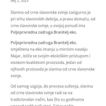
velj 2, 2023
Slanina od crne slavonske svinje zasigurno je
pri vrhu slavonskih delicija, a pravu domaću, od
crne slavonske svinje, u svojoj ponudi ima
Poljoprivredna zadruga Branitelj eko
.
Poljoprivredna zadruga Branitelj eko
,
smještena na eko imanju u mirnom naselju
Majar, ističe se svojim ekološkim pristupom i
visokom kvalitetom proizvoda. Jedan od
njihovih proizvoda je slanina od crne slavonske
svinje.
Od samog uzgoja, do procesa sušenja, slanina
od crne slavonske svinje radi se na
tradicionalan način, kao što su godinama
unazad radili naši stari. Takav način