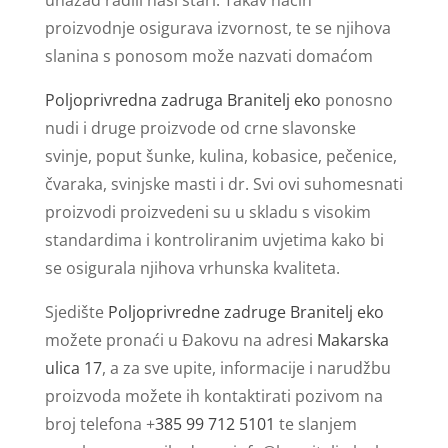
proizvodnje osigurava izvornost, te se njihova
slanina s ponosom može nazvati domaćom
Poljoprivredna zadruga Branitelj eko
ponosno
nudi i druge proizvode od crne slavonske
svinje, poput šunke, kulina, kobasice, pečenice,
čvaraka, svinjske masti i dr. Svi ovi suhomesnati
proizvodi proizvedeni su u skladu s visokim
standardima i kontroliranim uvjetima kako bi
se osigurala njihova vrhunska kvaliteta.
Sjedište
Poljoprivredne zadruge Branitelj eko
možete pronaći u Đakovu na adresi
Makarska
ulica 17
, a za sve upite, informacije i narudžbu
proizvoda možete ih kontaktirati pozivom na
broj telefona +
385 99 712 5101
te slanjem