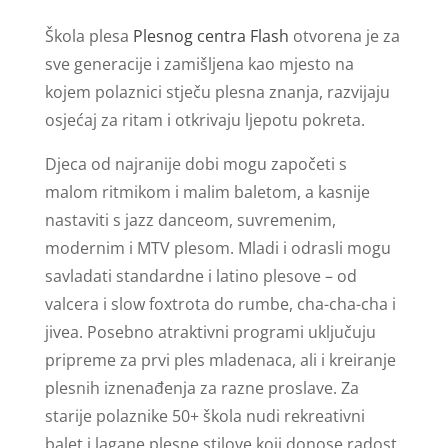
Škola plesa
Plesnog centra Flash
otvorena je za
sve generacije i zamišljena kao mjesto na
kojem polaznici stječu plesna znanja, razvijaju
osjećaj za ritam i otkrivaju ljepotu pokreta.
Djeca od najranije dobi mogu započeti s
malom ritmikom i malim baletom, a kasnije
nastaviti s jazz danceom, suvremenim,
modernim i MTV plesom. Mladi i odrasli mogu
savladati standardne i latino plesove – od
valcera i slow foxtrota do rumbe, cha-cha-cha i
jivea. Posebno atraktivni programi uključuju
pripreme za prvi ples mladenaca, ali i kreiranje
plesnih iznenađenja za razne proslave. Za
starije polaznike 50+ škola nudi rekreativni
balet i lagane plesne stilove koji donose radost