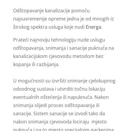
Odštopavanje kanalizacije pomoću
najsuvremenije opreme jedna je od mnogih iz
širokog spektra usluga koje nudi
Energa
.
Prateći najnoviju tehnologiju nude uslugu
odštopavanja, snimanja i sanacije puknuća na
kanalizacijskom cjevovodu metodom bez
kopanja ili razbijanja.
U mogućnosti su izvršiti snimanje cjelokupnog
odvodnog sustava i utvrditi točnu lokaciju
eventualnih oštećenja ili napuknuća. Nakon
snimanja slijedi proces odštopavanja ili
sanacije. Sistem sanacije se izvodi tako da
nakon snimanja cjevovoda lociraju mjesto
puknuća i na to mjesto specijalnim packerima