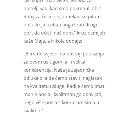
čišćenja i imati više vremena za
obitelj. Sad, kad smo pokrenuli obrt
Ruby za čišćenje, ponekad se pitam
hoću li i ja trebati angažirati drugi
obrt da očisti naš dom,“ kroz osmijeh
kaže Maja, a Nikola dodaje:
„Bili smo svjesni da postoji potražnja
za ovom uslugom, ali i velika
konkurencija. Naša je zajednička
odluka bila da ćemo staviti naglasak
na kvalitetu usluge. Radije ćemo imati
manje posla i kvalitetno ga obavljati,
nego više posla s kompromisima u
kvaliteti.“