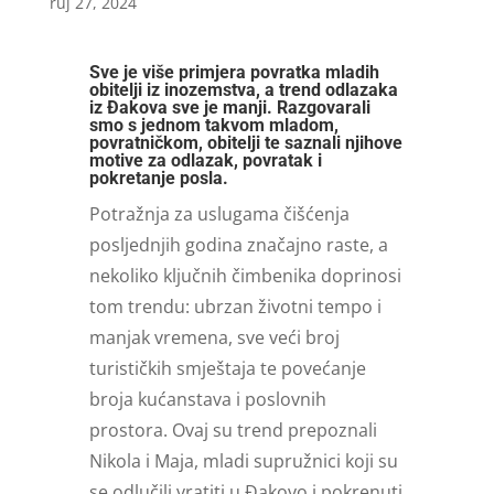
ruj 27, 2024
Sve je više primjera povratka mladih
obitelji iz inozemstva, a trend odlazaka
iz Đakova sve je manji. Razgovarali
smo s jednom takvom mladom,
povratničkom, obitelji te saznali njihove
motive za odlazak, povratak i
pokretanje posla.
Potražnja za uslugama čišćenja
posljednjih godina značajno raste, a
nekoliko ključnih čimbenika doprinosi
tom trendu: ubrzan životni tempo i
manjak vremena, sve veći broj
turističkih smještaja te povećanje
broja kućanstava i poslovnih
prostora. Ovaj su trend prepoznali
Nikola i Maja, mladi supružnici koji su
se odlučili vratiti u Đakovo i pokrenuti