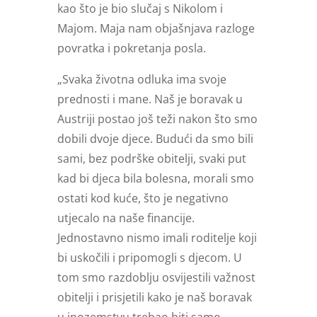
kao što je bio slučaj s Nikolom i
Majom. Maja nam objašnjava razloge
povratka i pokretanja posla.
„Svaka životna odluka ima svoje
prednosti i mane. Naš je boravak u
Austriji postao još teži nakon što smo
dobili dvoje djece. Budući da smo bili
sami, bez podrške obitelji, svaki put
kad bi djeca bila bolesna, morali smo
ostati kod kuće, što je negativno
utjecalo na naše financije.
Jednostavno nismo imali roditelje koji
bi uskočili i pripomogli s djecom. U
tom smo razdoblju osvijestili važnost
obitelji i prisjetili kako je naš boravak
u inozemstvu trebao biti samo