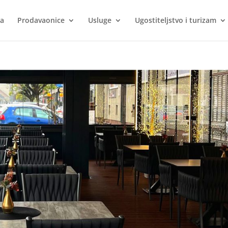
ca
Prodavaonice
Usluge
Ugostiteljstvo i turizam