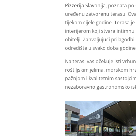
Pizzerija Slavonija
, poznata po 
uređenu zatvorenu terasu. Ovaj
tijekom cijele godine. Terasa 
interijerom koji stvara intimnu 
obitelji. Zahvaljujući prilagodb
odredište u svako doba godine
Na terasi vas očekuje isti vrhu
roštiljskim jelima, morskom h
pažnjom i kvalitetnim sastojci
nezaboravno gastronomsko isk