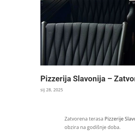
Pizzerija Slavonija – Zatv
sij 28, 2025
Zatvorena terasa
Pizzerije Slav
obzira na godišnje doba.