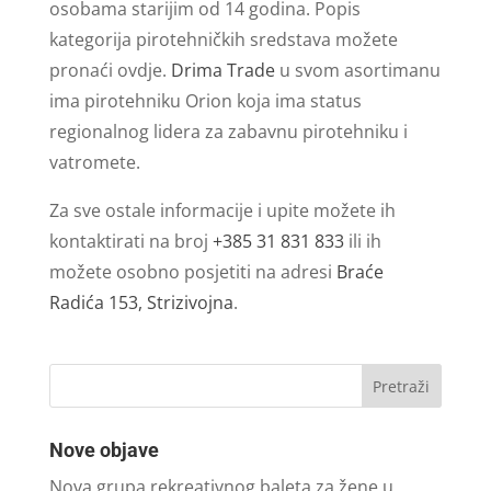
osobama starijim od 14 godina. Popis
kategorija pirotehničkih sredstava možete
pronaći ovdje.
Drima Trade
u svom asortimanu
ima pirotehniku Orion koja ima status
regionalnog lidera za zabavnu pirotehniku i
vatromete.
Za sve ostale informacije i upite možete ih
kontaktirati na broj
+385 31 831 833
ili ih
možete osobno posjetiti na adresi
Braće
Radića 153, Strizivojna
.
Nove objave
Nova grupa rekreativnog baleta za žene u