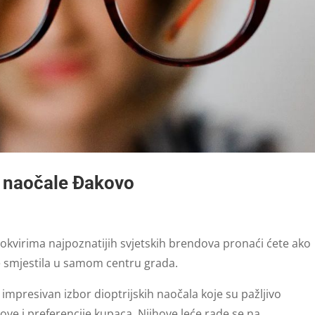
e naočale Đakovo
i okvirima najpoznatijih svjetskih brendova pronaći ćete ako
se smjestila u samom centru grada.
 impresivan izbor dioptrijskih naočala koje su pažljivo
love i preferencije kupaca. Njihove leće rade se na