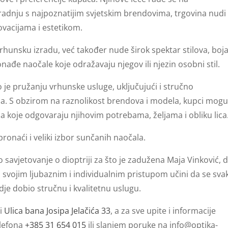
uradnju s najpoznatijim svjetskim brendovima, trgovina nudi
novacijama i estetikom.
rhunsku izradu, već također nude širok spektar stilova, boja
đe naočale koje odražavaju njegov ili njezin osobni stil.
je pružanju vrhunske usluge, uključujući i stručno
ala. S obzirom na raznolikost brendova i modela, kupci mog
 koje odgovaraju njihovim potrebama, željama i obliku lica
ronaći i veliki izbor sunčanih naočala.
 savjetovanje o dioptriji za što je zadužena Maja Vinković, d
ja svojim ljubaznim i individualnim pristupom učini da se sva
ndje dobio stručnu i kvalitetnu uslugu.
si
Ulica bana Josipa Jelačića 33
, a za sve upite i informacije
elefona
+385 31 654 015
ili slanjem poruke na
info@optika-