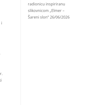
radionicu inspiriranu
slikovnicom „Elmer –
Šareni slon“
26/06/2026
 i
u
.
r.
ki