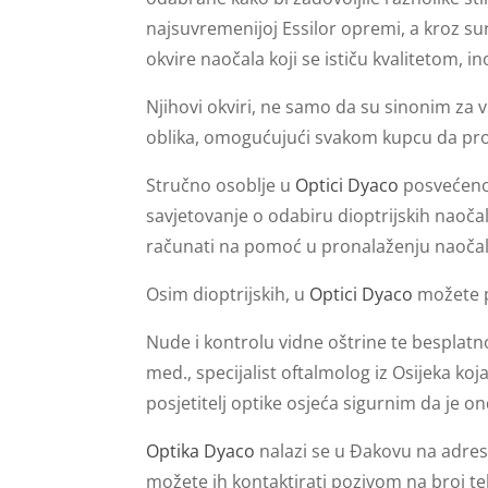
najsuvremenijoj Essilor opremi, a kroz s
okvire naočala koji se ističu kvalitetom, i
Njihovi okviri, ne samo da su sinonim za v
oblika, omogućujući svakom kupcu da prona
Stručno osoblje u
Optici Dyaco
posvećeno 
savjetovanje o odabiru dioptrijskih naoč
računati na pomoć u pronalaženju naočala
Osim dioptrijskih, u
Optici Dyaco
možete p
Nude i kontrolu vidne oštrine te besplatno
med., specijalist oftalmolog iz Osijeka ko
posjetitelj optike osjeća sigurnim da je o
Optika Dyaco
nalazi se u Đakovu na adre
možete ih kontaktirati pozivom na broj t