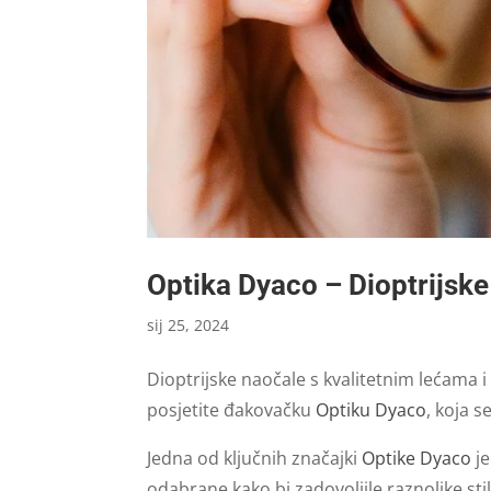
Optika Dyaco – Dioptrijsk
sij 25, 2024
Dioptrijske naočale s kvalitetnim lećama 
posjetite đakovačku
Optiku Dyaco
, koja 
Jedna od ključnih značajki
Optike Dyaco
je
odabrane kako bi zadovoljile raznolike sti