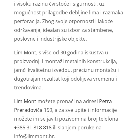
i visoku razinu čvrstoće i sigurnosti, uz
mogućnost prilagodbe debljine lima i razmaka
perforacija. Zbog svoje otpornosti i lakoće
održavanja, idealan su izbor za stambene,
poslovne i industrijske objekte.
Lim Mont
, s više od 30 godina iskustva u
proizvodnji i montaži metalnih konstrukcija,
jamči kvalitetnu izvedbu, preciznu montažu i
dugotrajan rezultat koji odolijeva vremenu i
trendovima.
Lim Mont
možete pronaći na adresi
Petra
Preradovića 159
, a za sve upite i informacije
možete im se javiti pozivom na broj telefona
+385 31 818 818
ili slanjem poruke na
info@limmont.hr
.